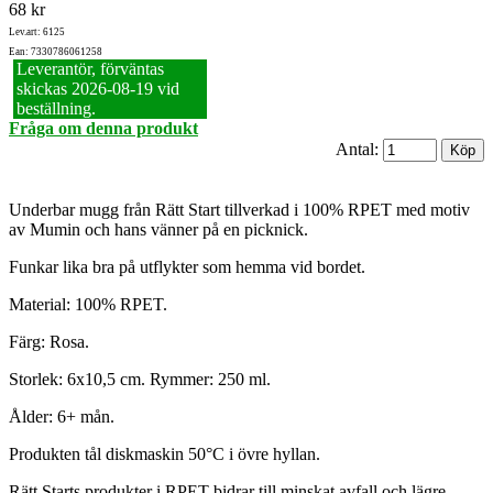
68 kr
Lev.art: 6125
Ean: 7330786061258
Leverantör, förväntas
skickas 2026‑08‑19 vid
beställning.
Fråga om denna produkt
Antal:
Underbar mugg från Rätt Start tillverkad i 100% RPET med motiv
av Mumin och hans vänner på en picknick.
Funkar lika bra på utflykter som hemma vid bordet.
Material: 100% RPET.
Färg: Rosa.
Storlek: 6x10,5 cm. Rymmer: 250 ml.
Ålder: 6+ mån.
Produkten tål diskmaskin 50°C i övre hyllan.
Rätt Starts produkter i RPET bidrar till minskat avfall och lägre