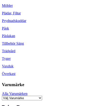
Möbler
Plädar, Filtar
Prydnadskuddar
Påsk
Påslakan
Tillbehör Säng
Trädgård
Tyger
Vaxduk
Överkast
Varumärke
Alla Varumärken