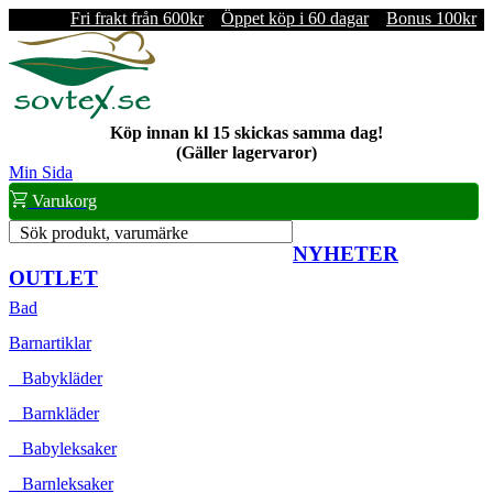
Fri frakt från 600kr
Öppet köp i 60 dagar
Bonus 100kr
Köp innan kl 15 skickas samma dag!
(Gäller lagervaror)
Min Sida
Varukorg
Sök produkt, varumärke
NYHETER
OUTLET
Bad
Barnartiklar
Babykläder
Barnkläder
Babyleksaker
Barnleksaker