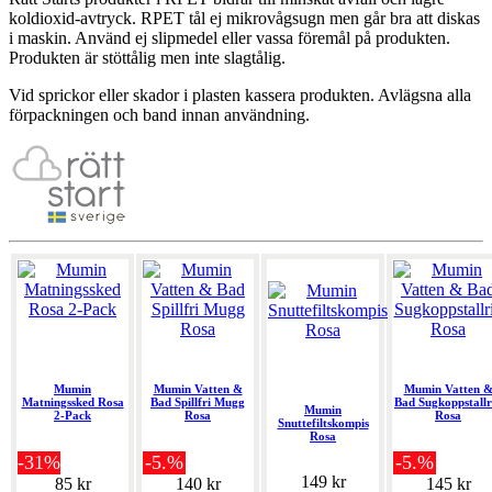
koldioxid-avtryck. RPET tål ej mikrovågsugn men går bra att diskas
i maskin. Använd ej slipmedel eller vassa föremål på produkten.
Produkten är stöttålig men inte slagtålig.
Vid sprickor eller skador i plasten kassera produkten. Avlägsna alla
förpackningen och band innan användning.
Mumin
Mumin Vatten &
Mumin Vatten 
Matningssked Rosa
Bad Spillfri Mugg
Bad Sugkoppstallr
Mumin
2-Pack
Rosa
Rosa
Snuttefiltskompis
Rosa
-31%
-5.%
-5.%
149 kr
85 kr
140 kr
145 kr