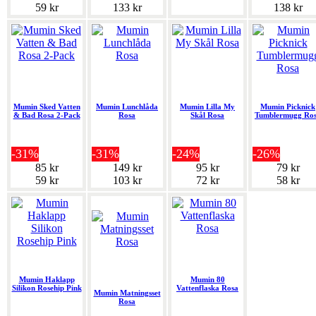
59 kr
133 kr
138 kr
Mumin Sked Vatten
Mumin Lunchlåda
Mumin Lilla My
Mumin Picknick
& Bad Rosa 2-Pack
Rosa
Skål Rosa
Tumblermugg Ro
-31%
-31%
-24%
-26%
85 kr
149 kr
95 kr
79 kr
59 kr
103 kr
72 kr
58 kr
Mumin Haklapp
Mumin 80
Silikon Rosehip Pink
Vattenflaska Rosa
Mumin Matningsset
Rosa