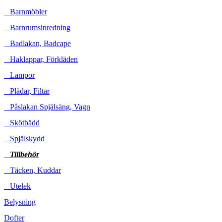
Barnmöbler
Barnrumsinredning
Badlakan, Badcape
Haklappar, Förkläden
Lampor
Plädar, Filtar
Påslakan Spjälsäng, Vagn
Skötbädd
Spjälskydd
Tillbehör
Täcken, Kuddar
Utelek
Belysning
Dofter