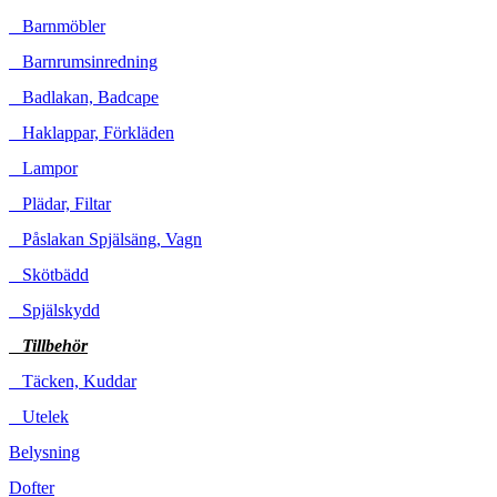
Barnmöbler
Barnrumsinredning
Badlakan, Badcape
Haklappar, Förkläden
Lampor
Plädar, Filtar
Påslakan Spjälsäng, Vagn
Skötbädd
Spjälskydd
Tillbehör
Täcken, Kuddar
Utelek
Belysning
Dofter