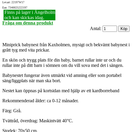
Lev.art: 22197W17
Ean: 7340025222197
Finns på lager i Ängelholm
och kan skickas idag.
Fråga om denna produkt
Antal:
Miniprick babynest från Kaxholmen, mysigt och bekvämt babynest i
grått tyg med vita prickar.
En skön och trygg plats för din baby, barnet rullar inte ur och du
rullar inte på ditt barn i sömnen om du vill sova med det i sängen.
Babynestet fungerar även utmärkt vid amning eller som portabel
säng/liggplats när man ska bort.
Nestet kan öppnas på kortsidan med hjälp av ett kardborreband
Rekommenderad ålder: ca 0-12 månader.
Färg: Grå.
Tvättråd, överdrag: Maskintvätt 40°C.
Storlek: 70x50 cm.