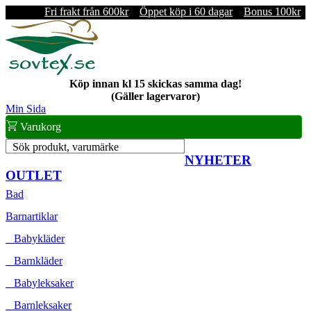
Fri frakt från 600kr
Öppet köp i 60 dagar
Bonus 100kr
Köp innan kl 15 skickas samma dag!
(Gäller lagervaror)
Min Sida
Varukorg
Sök produkt, varumärke
NYHETER
OUTLET
Bad
Barnartiklar
Babykläder
Barnkläder
Babyleksaker
Barnleksaker