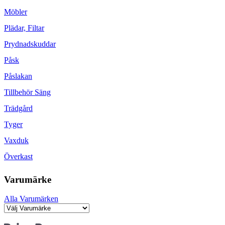
Möbler
Plädar, Filtar
Prydnadskuddar
Påsk
Påslakan
Tillbehör Säng
Trädgård
Tyger
Vaxduk
Överkast
Varumärke
Alla Varumärken