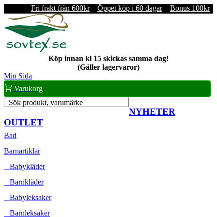
Fri frakt från 600kr
Öppet köp i 60 dagar
Bonus 100kr
Köp innan kl 15 skickas samma dag!
(Gäller lagervaror)
Min Sida
Varukorg
Sök produkt, varumärke
NYHETER
OUTLET
Bad
Barnartiklar
Babykläder
Barnkläder
Babyleksaker
Barnleksaker