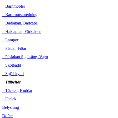
Barnmöbler
Barnrumsinredning
Badlakan, Badcape
Haklappar, Förkläden
Lampor
Plädar, Filtar
Påslakan Spjälsäng, Vagn
Skötbädd
Spjälskydd
Tillbehör
Täcken, Kuddar
Utelek
Belysning
Dofter