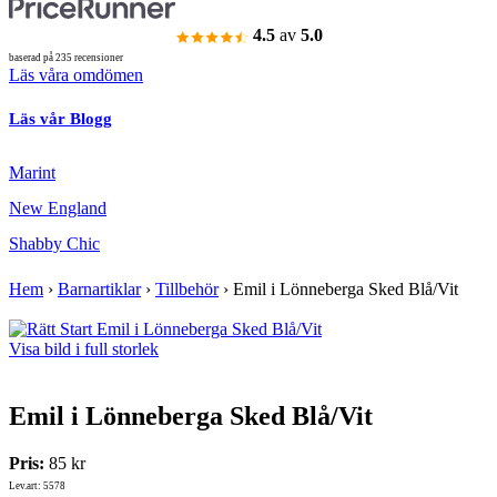
4.5
av
5.0
baserad på 235 recensioner
Läs våra omdömen
Läs vår Blogg
Marint
New England
Shabby Chic
Hem
›
Barnartiklar
›
Tillbehör
›
Emil i Lönneberga Sked Blå/Vit
Visa bild i full storlek
Emil i Lönneberga Sked Blå/Vit
Pris:
85 kr
Lev.art: 5578