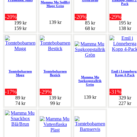
Prasselbok Multi
Grön/Brun
Haklapp Multi 2
Mamma Mu Spillfri
Pack
Mugg Grön
-20%
-20%
-29%
139 kr
199 kr
85 kr
195 kr
159 kr
68 kr
138 kr
Tomtebobarnen
Tomtebobarnen
Emil i Lönneberg
Mugg
Bestick
Kopp 4-Pack
Mamma Mu
Sugkoppstallrik
Grön
-17%
-29%
-31%
139 kr
89 kr
139 kr
329 kr
74 kr
99 kr
227 kr