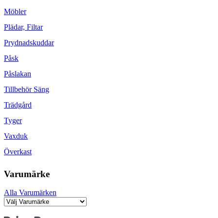
Möbler
Plädar, Filtar
Prydnadskuddar
Påsk
Påslakan
Tillbehör Säng
Trädgård
Tyger
Vaxduk
Överkast
Varumärke
Alla Varumärken