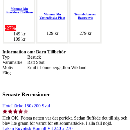
Mamma Mu
Snackbox Blå/Brun
Mamma Mu
Tomtebobarnen
Vattenflaska Plast
Barnservis
-27%
129 kr
279 kr
149 kr
109 kr
Information om: Barn Tillbehör
Typ
Bestick
Varumärke
Rätt Start
Motiv
Emil i Lönneberga;Ilon Wikland
Färg
Senaste Recensioner
Hotelltäcke 150x200 Sval
Helt OK. Första natten var det perfekt. Sedan fluffade det till sig och
blev lite grann för varmt för ett sommartäcke. I alla fall nöjd.
Lakan Egyptisk Bomull Vit 240 x 270