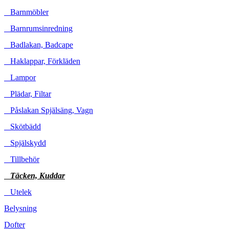
Barnmöbler
Barnrumsinredning
Badlakan, Badcape
Haklappar, Förkläden
Lampor
Plädar, Filtar
Påslakan Spjälsäng, Vagn
Skötbädd
Spjälskydd
Tillbehör
Täcken, Kuddar
Utelek
Belysning
Dofter