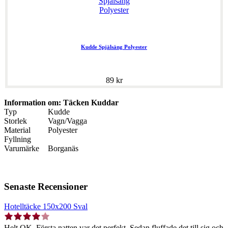
Kudde Spjälsäng Polyester
89 kr
Information om: Täcken Kuddar
Typ
Kudde
Storlek
Vagn/Vagga
Material
Polyester
Fyllning
Varumärke
Borganäs
Senaste Recensioner
Hotelltäcke 150x200 Sval
Helt OK. Första natten var det perfekt. Sedan fluffade det till sig och