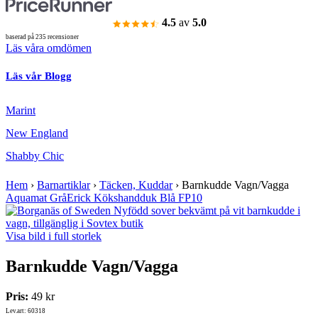
4.5
av
5.0
baserad på 235 recensioner
Läs våra omdömen
Läs vår Blogg
Marint
New England
Shabby Chic
Hem
›
Barnartiklar
›
Täcken, Kuddar
›
Barnkudde Vagn/Vagga
Aquamat Grå
Erick Kökshandduk Blå FP10
Visa bild i full storlek
Barnkudde Vagn/Vagga
Pris:
49 kr
Lev.art: 60318