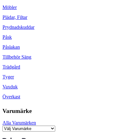
Möbler
Plädar, Filtar
Prydnadskuddar
Påsk
Påslakan
Tillbehör Säng
Trädgård
Tyger
Vaxduk
Överkast
Varumärke
Alla Varumärken