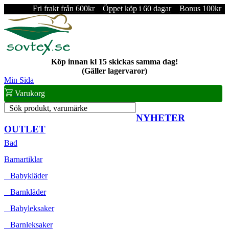
Fri frakt från 600kr
Öppet köp i 60 dagar
Bonus 100kr
Köp innan kl 15 skickas samma dag!
(Gäller lagervaror)
Min Sida
Varukorg
Sök produkt, varumärke
NYHETER
OUTLET
Bad
Barnartiklar
Babykläder
Barnkläder
Babyleksaker
Barnleksaker