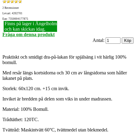
2 Recensioner
Lev.art: 4202701
Ean: 7350004177875
Finns på lager i Ängelholm
och kan skickas idag.
Fråga om denna produkt
Antal:
Praktiskt och smidigt dra-på-lakan för spjälsäng i vit härlig 100%
bomull.
Med resår längs kortsidorna och 30 cm av långsidorna som håller
lakanet på plats.
Storlek: 60x120 cm. +15 cm invik.
Inviket är bredden på delen som viks in under madrassen.
Material: 100% Bomull.
Trådtäthet: 120TC.
Tvättråd: Maskintvätt 60°C, tvättmedel utan blekmedel.