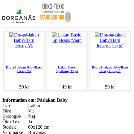
Dra-på-lakan Baby/Barn
Lakan Basic
Dra-på-lakan Baby/Barn
Jersey Vit
Spjälsäng/Vagn
Jersey Ljusgrå
59 kr
49 kr
59 kr
Information om: Påslakan Baby
Typ
Lakan
Färg
Vit
Ekologisk
Nej
Öko-Tex
Ja
Storlek
60x120 cm
Varumärke
Borganäs