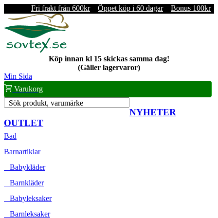
Fri frakt från 600kr
Öppet köp i 60 dagar
Bonus 100kr
Köp innan kl 15 skickas samma dag!
(Gäller lagervaror)
Min Sida
Varukorg
Sök produkt, varumärke
NYHETER
OUTLET
Bad
Barnartiklar
Babykläder
Barnkläder
Babyleksaker
Barnleksaker