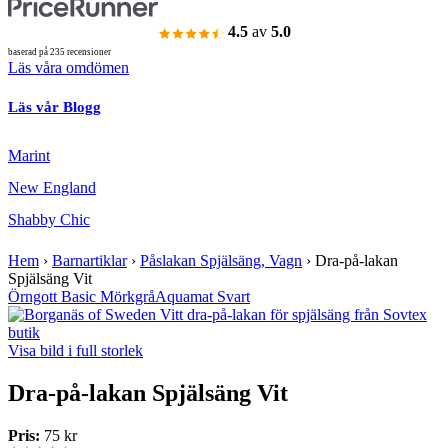
4.5
av
5.0
baserad på 235 recensioner
Läs våra omdömen
Läs vår Blogg
Marint
New England
Shabby Chic
Hem
›
Barnartiklar
›
Påslakan Spjälsäng, Vagn
›
Dra-på-lakan
Spjälsäng Vit
Örngott Basic Mörkgrå
Aquamat Svart
Visa bild i full storlek
Dra-på-lakan Spjälsäng Vit
Pris:
75 kr