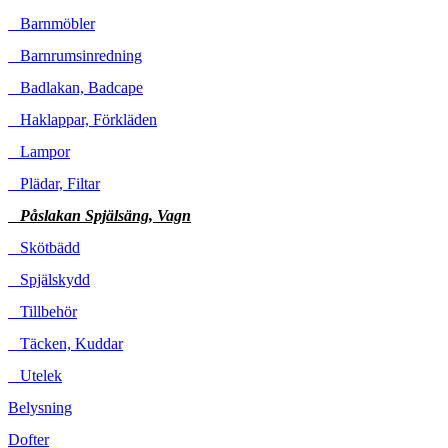
Barnmöbler
Barnrumsinredning
Badlakan, Badcape
Haklappar, Förkläden
Lampor
Plädar, Filtar
Påslakan Spjälsäng, Vagn
Skötbädd
Spjälskydd
Tillbehör
Täcken, Kuddar
Utelek
Belysning
Dofter