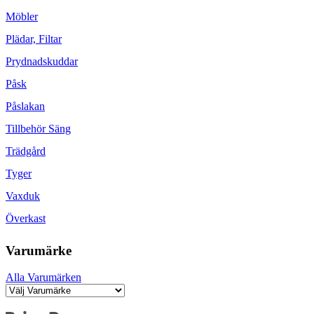
Möbler
Plädar, Filtar
Prydnadskuddar
Påsk
Påslakan
Tillbehör Säng
Trädgård
Tyger
Vaxduk
Överkast
Varumärke
Alla Varumärken