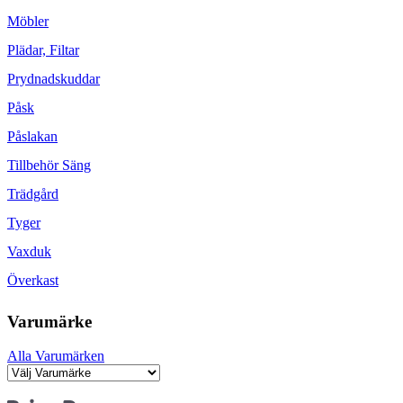
Möbler
Plädar, Filtar
Prydnadskuddar
Påsk
Påslakan
Tillbehör Säng
Trädgård
Tyger
Vaxduk
Överkast
Varumärke
Alla Varumärken