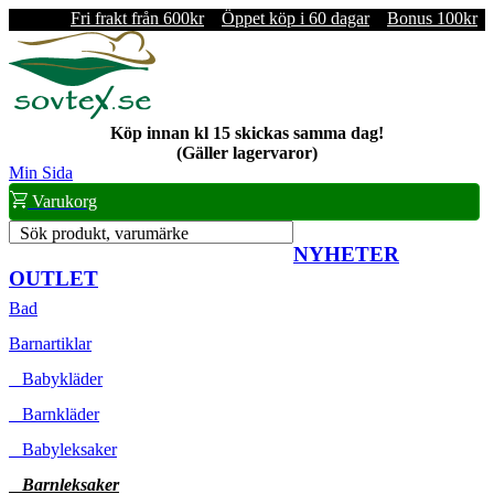
Fri frakt från 600kr
Öppet köp i 60 dagar
Bonus 100kr
Köp innan kl 15 skickas samma dag!
(Gäller lagervaror)
Min Sida
Varukorg
Sök produkt, varumärke
NYHETER
OUTLET
Bad
Barnartiklar
Babykläder
Barnkläder
Babyleksaker
Barnleksaker