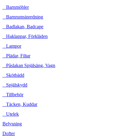
Barnmöbler
Barnrumsinredning
Badlakan, Badcape
Haklappar, Förkläden
Lampor
Plädar, Filtar
Påslakan Spjälsäng, Vagn
Skötbädd
Spjälskydd
Tillbehör
Täcken, Kuddar
Utelek
Belysning
Dofter