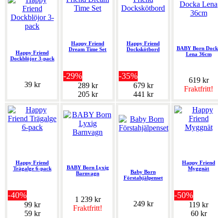
Happy Friend
Happy Friend
BABY Born Dock
Dream Time Set
Dockskötbord
Happy Friend
Lena 36cm
Dockblöjor 3-pack
-29%
-35%
619 kr
39 kr
289 kr
679 kr
Fraktfritt!
205 kr
441 kr
Happy Friend
Happy Friend
BABY Born Lyxig
Trägalge 6-pack
Myggnät
Baby Born
Barnvagn
Förstahjälpenset
-40%
-50%
1 239 kr
249 kr
99 kr
119 kr
Fraktfritt!
59 kr
60 kr