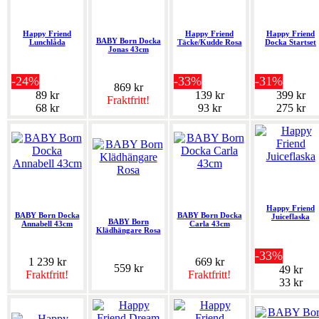
Happy Friend
Happy Friend
Happy Friend
BABY Born Docka
Lunchlåda
Täcke/Kudde Rosa
Docka Startset
Jonas 43cm
-24%
-33%
-31%
869 kr
89 kr
139 kr
399 kr
Fraktfritt!
68 kr
93 kr
275 kr
Happy Friend
BABY Born Docka
BABY Born Docka
Juiceflaska
BABY Born
Annabell 43cm
Carla 43cm
Klädhängare Rosa
-33%
1 239 kr
669 kr
559 kr
49 kr
Fraktfritt!
Fraktfritt!
33 kr