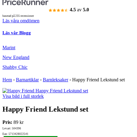
4.5
av
5.0
baserad på 235 recensioner
Läs våra omdömen
Läs vår Blogg
Marint
New England
Shabby Chic
Hem
›
Barnartiklar
›
Barnleksaker
›
Happy Friend Lekstund set
Visa bild i full storlek
Happy Friend Lekstund set
Pris:
89 kr
Lev.art: 504396
Ean: 5713428022541