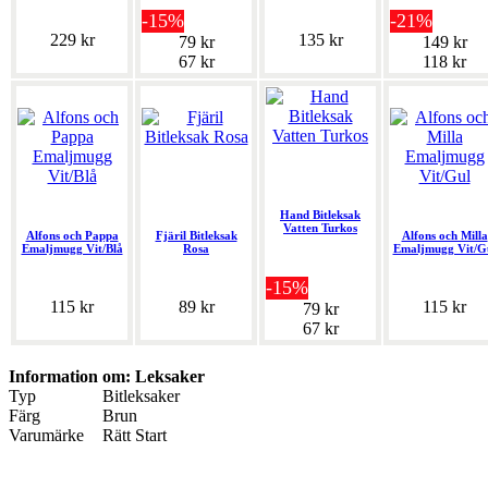
-15%
-21%
229 kr
135 kr
79 kr
149 kr
67 kr
118 kr
Hand Bitleksak
Vatten Turkos
Alfons och Pappa
Fjäril Bitleksak
Alfons och Milla
Emaljmugg Vit/Blå
Rosa
Emaljmugg Vit/G
-15%
115 kr
89 kr
115 kr
79 kr
67 kr
Information om: Leksaker
Typ
Bitleksaker
Färg
Brun
Varumärke
Rätt Start