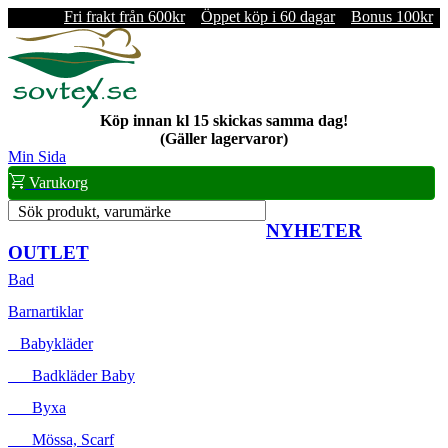
Fri frakt från 600kr
Öppet köp i 60 dagar
Bonus 100kr
Köp innan kl 15 skickas samma dag!
(Gäller lagervaror)
Min Sida
Varukorg
Sök produkt, varumärke
NYHETER
OUTLET
Bad
Barnartiklar
Babykläder
Badkläder Baby
Byxa
Mössa, Scarf