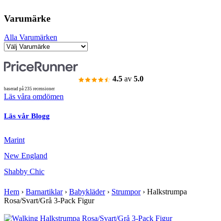
Varumärke
Alla Varumärken
4.5
av
5.0
baserad på 235 recensioner
Läs våra omdömen
Läs vår Blogg
Marint
New England
Shabby Chic
Hem
›
Barnartiklar
›
Babykläder
›
Strumpor
›
Halkstrumpa
Rosa/Svart/Grå 3-Pack Figur