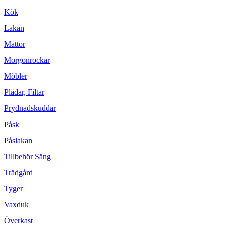
Kök
Lakan
Mattor
Morgonrockar
Möbler
Plädar, Filtar
Prydnadskuddar
Påsk
Påslakan
Tillbehör Säng
Trädgård
Tyger
Vaxduk
Överkast