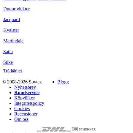
Dunprodukter
Jacquard
Kvalster
Martindale
Satin
Silke
Trådtäthet
© 2008-2026 Sovtex
Blogg
Nyhetsbrev
Kundservice
Köpvillkor
Integritetspolicy
Cookies
Recensioner
Om oss