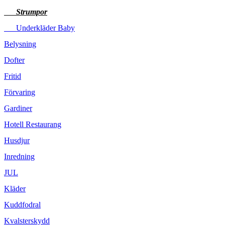
Strumpor
Underkläder Baby
Belysning
Dofter
Fritid
Förvaring
Gardiner
Hotell Restaurang
Husdjur
Inredning
JUL
Kläder
Kuddfodral
Kvalsterskydd