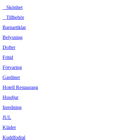
Skönhet
Tillbehör
Barnartiklar
Belysning
Dofter
Fritid
Förvaring
Gardiner
Hotell Restaurang
Husdjur
Inredning
JUL
Kläder
Kuddfodral