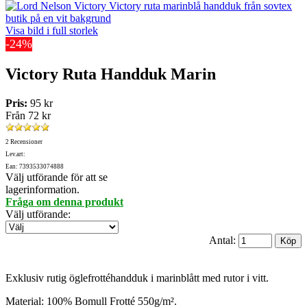
Visa bild i full storlek
-24%
Victory Ruta Handduk Marin
Pris:
95 kr
Från
72 kr
2 Recensioner
Lev.art:
Ean: 7393533074888
Välj utförande för att se
lagerinformation.
Fråga om denna produkt
Välj utförande
:
Antal:
Exklusiv rutig öglefrottéhandduk i marinblått med rutor i vitt.
Material: 100% Bomull Frotté 550g/m².