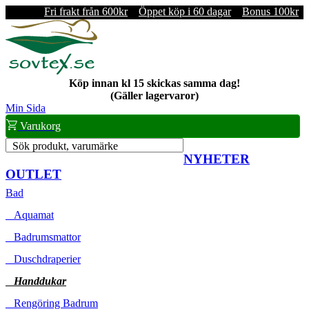
Fri frakt från 600kr
Öppet köp i 60 dagar
Bonus 100kr
Köp innan kl 15 skickas samma dag!
(Gäller lagervaror)
Min Sida
Varukorg
Sök produkt, varumärke
NYHETER
OUTLET
Bad
Aquamat
Badrumsmattor
Duschdraperier
Handdukar
Rengöring Badrum