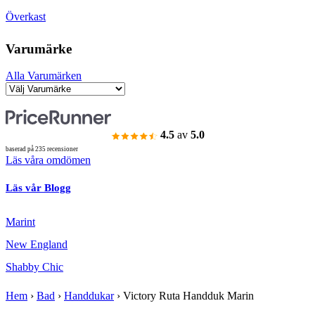
Överkast
Varumärke
Alla Varumärken
4.5
av
5.0
baserad på 235 recensioner
Läs våra omdömen
Läs vår Blogg
Marint
New England
Shabby Chic
Hem
›
Bad
›
Handdukar
›
Victory Ruta Handduk Marin