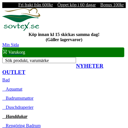
Fri frakt från 600kr
Öppet köp i 60 dagar
Bonus 100kr
Köp innan kl 15 skickas samma dag!
(Gäller lagervaror)
Min Sida
Varukorg
Sök produkt, varumärke
NYHETER
OUTLET
Bad
Aquamat
Badrumsmattor
Duschdraperier
Handdukar
Rengöring Badrum