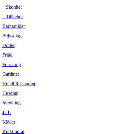
Skönhet
Tillbehör
Barnartiklar
Belysning
Dofter
Fritid
Förvaring
Gardiner
Hotell Restaurang
Husdjur
Inredning
JUL
Kläder
Kuddfodral