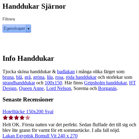
Handdukar Sjärnor
Filtrera
Egenskaper
Info Handdukar
Tjocka sköna handdukar &
badlakan
i många olika färger som
bruna
,
blå
,
grå
,
gröna
,
lila
,
rosa
,
röda handdukar
och storlekar som
strandhanddukar
och
100x150
. Här finns
Gripsholm handdukar
,
HT
Design
,
Queen Anne
,
Lord Nelson
, Sorema och
Borganäs
.
Senaste Recensioner
Hotelltäcke 150x200 Sval
Helt OK. Första natten var det perfekt. Sedan fluffade det till sig och
blev lite grann för varmt för ett sommartäcke. I alla fall nöjd.
Lakan Egyptisk Bomull Vit 240 x 270