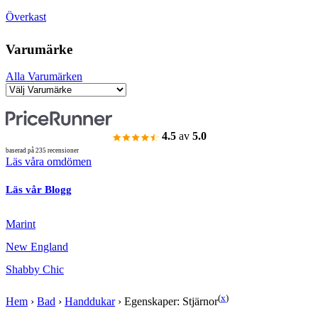
Överkast
Varumärke
Alla Varumärken
4.5
av
5.0
baserad på 235 recensioner
Läs våra omdömen
Läs vår Blogg
Marint
New England
Shabby Chic
(
x
)
Hem
›
Bad
›
Handdukar
›
Egenskaper: Stjärnor