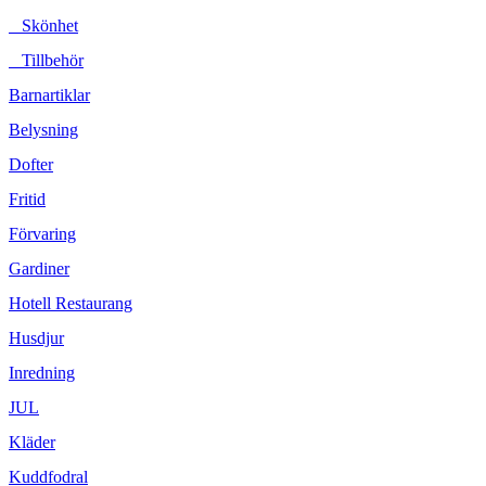
Skönhet
Tillbehör
Barnartiklar
Belysning
Dofter
Fritid
Förvaring
Gardiner
Hotell Restaurang
Husdjur
Inredning
JUL
Kläder
Kuddfodral