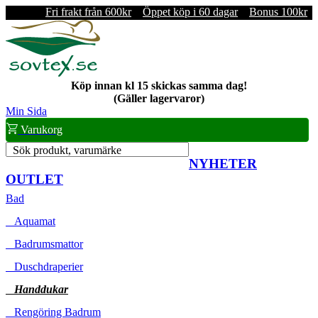
Fri frakt från 600kr
Öppet köp i 60 dagar
Bonus 100kr
Köp innan kl 15 skickas samma dag!
(Gäller lagervaror)
Min Sida
Varukorg
Sök produkt, varumärke
NYHETER
OUTLET
Bad
Aquamat
Badrumsmattor
Duschdraperier
Handdukar
Rengöring Badrum