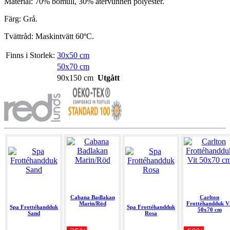
Material: 70% bomull, 30% återvunnen polyester.
Färg: Grå.
Tvättråd: Maskintvätt 60ºC.
Finns i Storlek:
30x50 cm
50x70 cm
90x150 cm
Utgått
Cabana Badlakan
Carlton
Marin/Röd
Frottéhandduk V
Spa Frottéhandduk
Spa Frottéhandduk
50x70 cm
Sand
Rosa