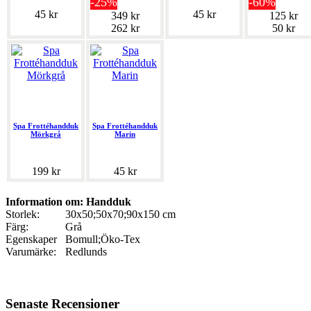
-25%
-60%
45 kr
45 kr
349 kr
125 kr
262 kr
50 kr
Spa Frottéhandduk
Spa Frottéhandduk
Mörkgrå
Marin
199 kr
45 kr
Information om: Handduk
Storlek:
30x50;50x70;90x150 cm
Färg:
Grå
Egenskaper
Bomull;Öko-Tex
Varumärke:
Redlunds
Senaste Recensioner