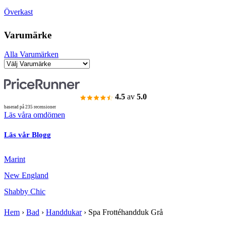
Överkast
Varumärke
Alla Varumärken
4.5
av
5.0
baserad på 235 recensioner
Läs våra omdömen
Läs vår Blogg
Marint
New England
Shabby Chic
Hem
›
Bad
›
Handdukar
›
Spa Frottéhandduk Grå