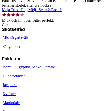
Fantastisk kvalitet. Väntar på att tvätta för att se att det håller och
behåller storlek efter tvätt också.
Meja Trosa Hög Midja Svart 2-Pack L
Mjuk och fin trosa. Sitter perfekt.
Carina
Skötselråd
Missfärgad tvätt
Sängkläder
Fakta om
Bomull: Egyptisk, Mako, Percale
Dunprodukter
Jacquard
Kvalster
Martindale