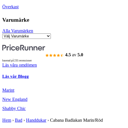
Överkast
Varumärke
Alla Varumärken
4.5
av
5.0
baserad på 235 recensioner
Läs våra omdömen
Läs vår Blogg
Marint
New England
Shabby Chic
Hem
›
Bad
›
Handdukar
›
Cabana Badlakan Marin/Röd