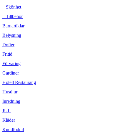
Skönhet
Tillbehör
Barnartiklar
Belysning
Dofter
Fritid
Förvaring
Gardiner
Hotell Restaurang
Husdjur
Inredning
JUL
Kläder
Kuddfodral