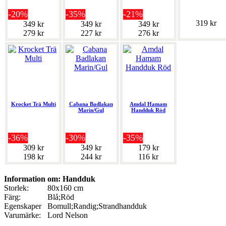
-20%
-35%
-21%
319 kr
349 kr
349 kr
349 kr
279 kr
227 kr
276 kr
Krocket Trä Multi
Cabana Badlakan
Amdal Hamam
Marin/Gul
Handduk Röd
-36%
-30%
-35%
309 kr
349 kr
179 kr
198 kr
244 kr
116 kr
Information om: Handduk
Storlek:
80x160 cm
Färg:
Blå;Röd
Egenskaper
Bomull;Randig;Strandhandduk
Varumärke:
Lord Nelson