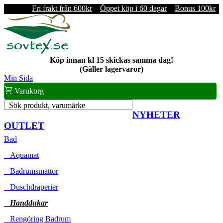
Fri frakt från 600kr
Öppet köp i 60 dagar
Bonus 100kr
Köp innan kl 15 skickas samma dag!
(Gäller lagervaror)
Min Sida
Varukorg
Sök produkt, varumärke
NYHETER
OUTLET
Bad
Aquamat
Badrumsmattor
Duschdraperier
Handdukar
Rengöring Badrum