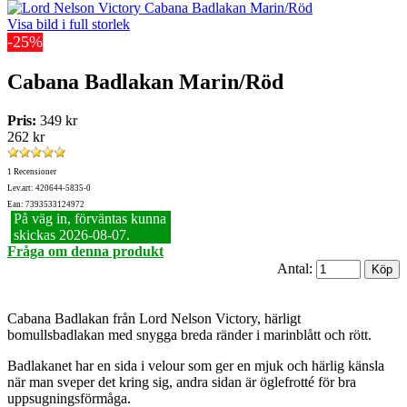
Visa bild i full storlek
-25%
Cabana Badlakan Marin/Röd
Pris:
349 kr
262 kr
1 Recensioner
Lev.art: 420644-5835-0
Ean: 7393533124972
På väg in, förväntas kunna
skickas 2026‑08‑07.
Fråga om denna produkt
Antal:
Cabana Badlakan från Lord Nelson Victory, härligt
bomullsbadlakan med snygga breda ränder i marinblått och rött.
Badlakanet har en sida i velour som ger en mjuk och härlig känsla
när man sveper det kring sig, andra sidan är öglefrotté för bra
uppsugningsförmåga.