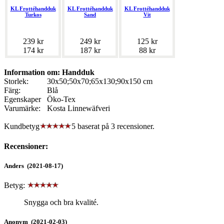
KL Frottéhandduk
KL Frottéhandduk
KL Frottéhandduk
Turkos
Sand
Vit
239 kr
249 kr
125 kr
174 kr
187 kr
88 kr
Information om: Handduk
Storlek:
30x50;50x70;65x130;90x150 cm
Färg:
Blå
Egenskaper
Öko-Tex
Varumärke:
Kosta Linnewäfveri
Kundbetyg
5 baserat på
3
recensioner.
Recensioner:
Anders (2021-08-17)
Betyg:
Snygga och bra kvalité.
Anonym (2021-02-03)