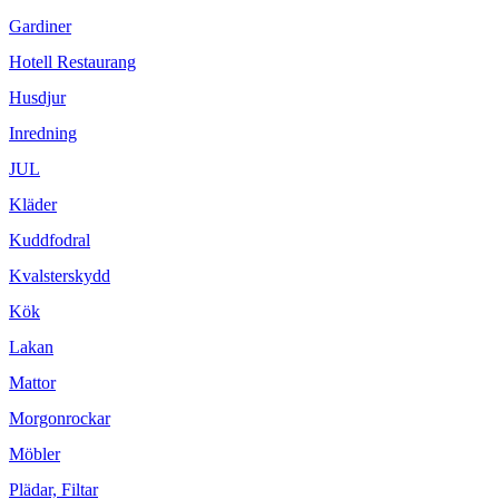
Gardiner
Hotell Restaurang
Husdjur
Inredning
JUL
Kläder
Kuddfodral
Kvalsterskydd
Kök
Lakan
Mattor
Morgonrockar
Möbler
Plädar, Filtar