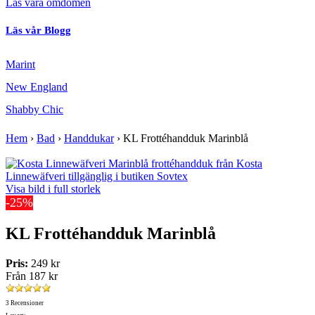
Läs våra omdömen
Läs vår Blogg
Marint
New England
Shabby Chic
Hem
›
Bad
›
Handdukar
›
KL Frottéhandduk Marinblå
Visa bild i full storlek
-25%
KL Frottéhandduk Marinblå
Pris:
249 kr
Från
187 kr
3 Recensioner