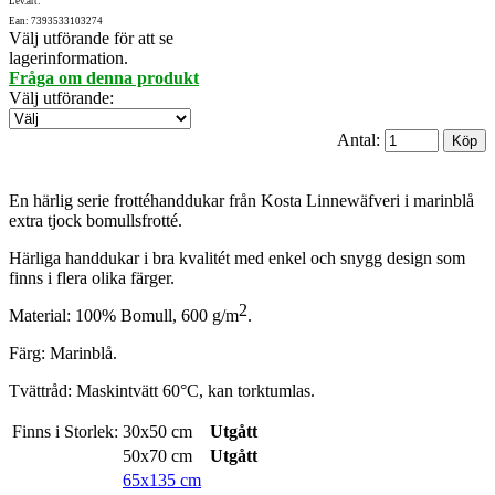
Lev.art:
Ean: 7393533103274
Välj utförande för att se
lagerinformation.
Fråga om denna produkt
Välj utförande
:
Antal:
En härlig serie frottéhanddukar från Kosta Linnewäfveri i marinblå
extra tjock bomullsfrotté.
Härliga handdukar i bra kvalitét med enkel och snygg design som
finns i flera olika färger.
2
Material: 100% Bomull, 600 g/m
.
Färg: Marinblå.
Tvättråd: Maskintvätt 60°C, kan torktumlas.
Finns i Storlek:
30x50 cm
Utgått
50x70 cm
Utgått
65x135 cm