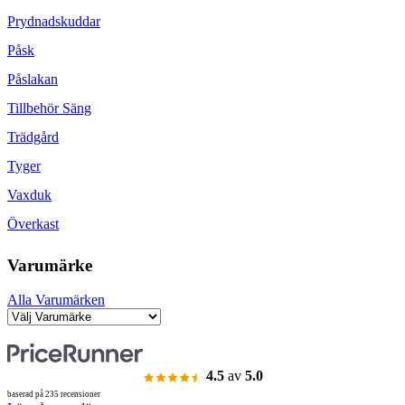
Prydnadskuddar
Påsk
Påslakan
Tillbehör Säng
Trädgård
Tyger
Vaxduk
Överkast
Varumärke
Alla Varumärken
4.5
av
5.0
baserad på 235 recensioner