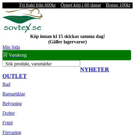
Fri frakt från 600kr
Öppet köp i 60 dagar
Bonus 100kr
Köp innan kl 15 skickas samma dag!
(Gäller lagervaror)
Min Sida
Varukorg
Sök produkt, varumärke
NYHETER
OUTLET
Bad
Barnartiklar
Belysning
Dofter
Fritid
Förvaring