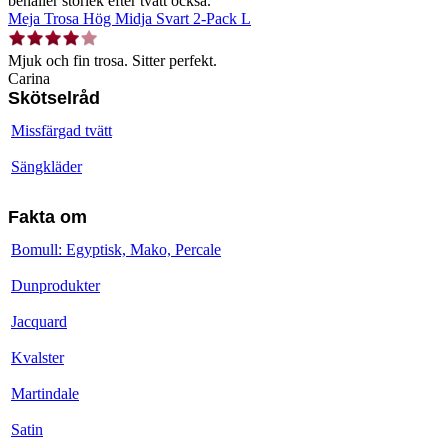
behåller storlek efter tvätt också.
Meja Trosa Hög Midja Svart 2-Pack L
Mjuk och fin trosa. Sitter perfekt.
Carina
Skötselråd
Missfärgad tvätt
Sängkläder
Fakta om
Bomull: Egyptisk, Mako, Percale
Dunprodukter
Jacquard
Kvalster
Martindale
Satin