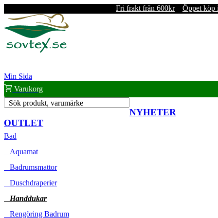
Fri frakt från 600kr
Öppet köp 
Min Sida
Varukorg
Sök produkt, varumärke
NYHETER
OUTLET
Bad
Aquamat
Badrumsmattor
Duschdraperier
Handdukar
Rengöring Badrum