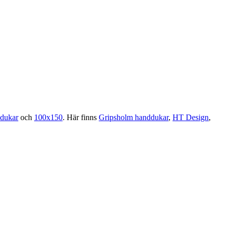
ddukar
och
100x150
. Här finns
Gripsholm handdukar
,
HT Design
,