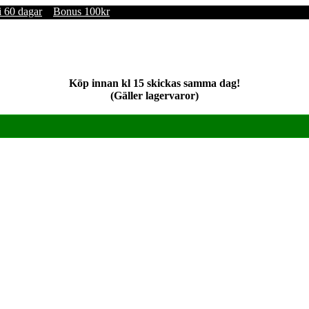
i 60 dagar
Bonus 100kr
Köp innan kl 15 skickas samma dag!
(Gäller lagervaror)