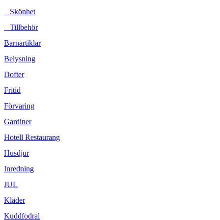
Skönhet
Tillbehör
Barnartiklar
Belysning
Dofter
Fritid
Förvaring
Gardiner
Hotell Restaurang
Husdjur
Inredning
JUL
Kläder
Kuddfodral