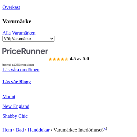
Överkast
Varumärke
Alla Varumärken
4.5
av
5.0
baserad på 235 recensioner
Läs våra omdömen
Läs vår Blogg
Marint
New England
Shabby Chic
(
x
)
Hem
›
Bad
›
Handdukar
›
Varumärke:: Interiörhuset