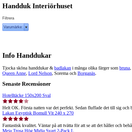
Handduk Interiörhuset
Filtrera
Varumärke:
Info Handdukar
Tjocka sköna handdukar &
badlakan
i många olika färger som
bruna
Queen Anne
,
Lord Nelson
, Sorema och
Borganäs
.
Senaste Recensioner
Hotelltäcke 150x200 Sval
Helt OK. Första natten var det perfekt. Sedan fluffade det till sig och b
Lakan Egyptisk Bomull Vit 240 x 270
Fantastisk kvalitet. Väntar på att tvätta för att se att det håller och behå
Meja Trosa Hög Midja Svart 2-Pack L