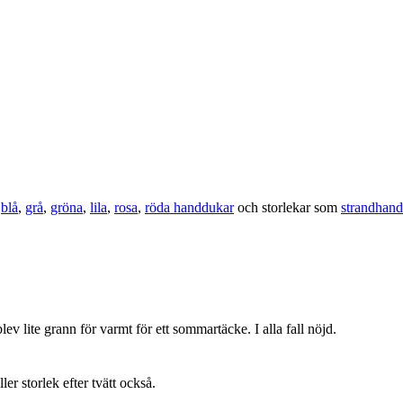
,
blå
,
grå
,
gröna
,
lila
,
rosa
,
röda handdukar
och storlekar som
strandhan
lev lite grann för varmt för ett sommartäcke. I alla fall nöjd.
ller storlek efter tvätt också.