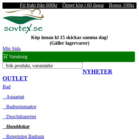
Fri frakt från 600kr
Öppet köp i 60 dagar
Bonus 100kr
Köp innan kl 15 skickas samma dag!
(Gäller lagervaror)
Min Sida
Varukorg
Sök produkt, varumärke
NYHETER
OUTLET
Bad
Aquamat
Badrumsmattor
Duschdraperier
Handdukar
Rengöring Badrum