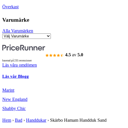
Överkast
Varumärke
Alla Varumärken
4.5
av
5.0
baserad på 235 recensioner
Läs våra omdömen
Läs vår Blogg
Marint
New England
Shabby Chic
Hem
›
Bad
›
Handdukar
›
Skärbo Hamam Handduk Sand