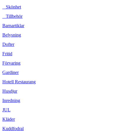
Skönhet
Tillbehör
Barnartiklar
Belysning
Dofter
Fritid
Förvaring
Gardiner
Hotell Restaurang
Husdjur
Inredning
JUL
Kläder
Kuddfodral