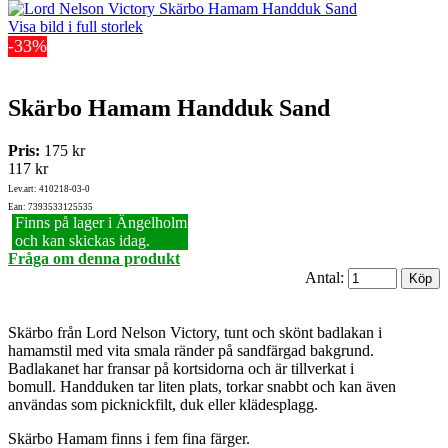
Visa bild i full storlek
-33%
Skärbo Hamam Handduk Sand
Pris:
175 kr
117 kr
Lev.art: 410218-03-0
Ean: 7393533125535
Finns på lager i Ängelholm
och kan skickas idag.
Fråga om denna produkt
Antal:
Skärbo från Lord Nelson Victory, tunt och skönt badlakan i
hamamstil med vita smala ränder på sandfärgad bakgrund.
Badlakanet har fransar på kortsidorna och är tillverkat i
bomull. Handduken tar liten plats, torkar snabbt och kan även
användas som picknickfilt, duk eller klädesplagg.
Skärbo Hamam finns i fem fina färger.