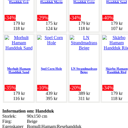
Handduk Grå
Handduk Marin
Handduk Grön
Handduk Sand
-34%
-29%
-34%
-40%
179 kr
175 kr
179 kr
179 kr
118 kr
124 kr
118 kr
107 kr
Morhult Hamam
Spel Corn Hole
LN Strandmadrass
Skärbo Hamam
Handduk Sand
Beige
Handduk Röd
-35%
-10%
-20%
-34%
179 kr
439 kr
389 kr
179 kr
116 kr
395 kr
311 kr
118 kr
Information om: Handduk
Storlek:
90x150 cm
Färg:
Beige
Egenskaper
Bomull;Hamam;Resehandduk