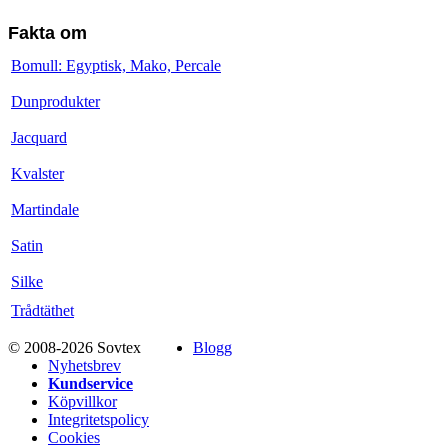
Fakta om
Bomull: Egyptisk, Mako, Percale
Dunprodukter
Jacquard
Kvalster
Martindale
Satin
Silke
Trådtäthet
© 2008-2026 Sovtex
Blogg
Nyhetsbrev
Kundservice
Köpvillkor
Integritetspolicy
Cookies