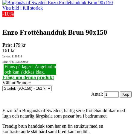
Visa bild i full storlek
-10%
Enzo Frottéhandduk Brun 90x150
Pris:
179 kr
161 kr
Lev.art: 1180519
Ean: 7340153325043
Finns på lager i Ängelholm
och kan skickas idag.
Fråga om denna produkt
Välj utförande
:
Antal:
Enzo från Borganäs of Sweden, härlig serie frottéhanddukar med
lugn och naturlig färgskala som passar bra i badrummet.
Trendig brun handduk som har en fin struktur med en
kontrasterande slät bård samt bred kant nedtill.