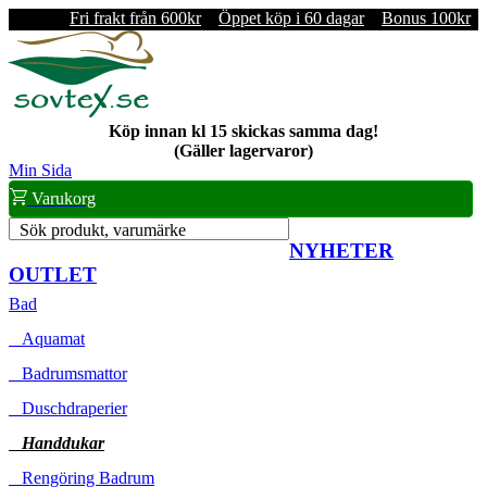
Fri frakt från 600kr
Öppet köp i 60 dagar
Bonus 100kr
Köp innan kl 15 skickas samma dag!
(Gäller lagervaror)
Min Sida
Varukorg
Sök produkt, varumärke
NYHETER
OUTLET
Bad
Aquamat
Badrumsmattor
Duschdraperier
Handdukar
Rengöring Badrum