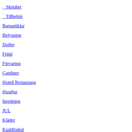
Skönhet
Tillbehör
Barnartiklar
Belysning
Dofter
Fritid
Förvaring
Gardiner
Hotell Restaurang
Husdjur
Inredning
JUL
Kläder
Kuddfodral