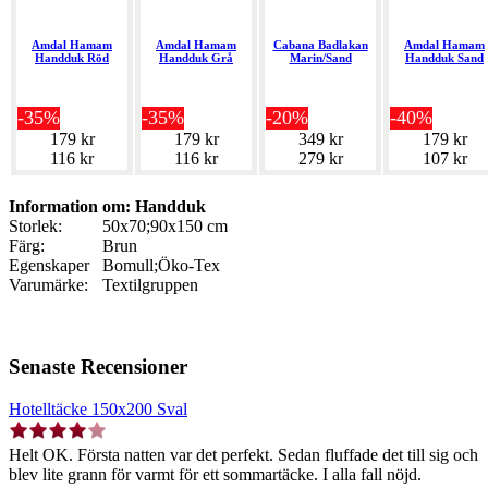
Amdal Hamam
Amdal Hamam
Cabana Badlakan
Amdal Hamam
Handduk Röd
Handduk Grå
Marin/Sand
Handduk Sand
-35%
-35%
-20%
-40%
179 kr
179 kr
349 kr
179 kr
116 kr
116 kr
279 kr
107 kr
Information om: Handduk
Storlek:
50x70;90x150 cm
Färg:
Brun
Egenskaper
Bomull;Öko-Tex
Varumärke:
Textilgruppen
Senaste Recensioner
Hotelltäcke 150x200 Sval
Helt OK. Första natten var det perfekt. Sedan fluffade det till sig och
blev lite grann för varmt för ett sommartäcke. I alla fall nöjd.