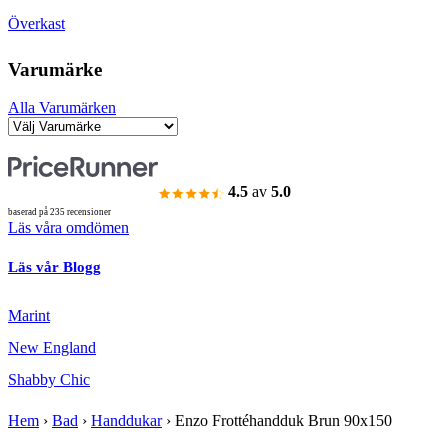
Överkast
Varumärke
Alla Varumärken
4.5
av
5.0
baserad på 235 recensioner
Läs våra omdömen
Läs vår Blogg
Marint
New England
Shabby Chic
Hem
›
Bad
›
Handdukar
›
Enzo Frottéhandduk Brun 90x150