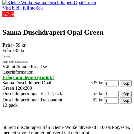
Visa bild i full storlek
-27%
Sanna Duschdraperi Opal Green
Pris:
459 kr
Från
335 kr
Lev.art:
Ean: 4004478357556
Välj utförande för att se
lagerinformation.
Fråga om denna produkt
Sanna Duschdraperi Opal
335 kr
Green 120x200
Duschdraperiringar Vit 12-pack
52 kr
Duschdraperiringar Transparent
52 kr
12-pack
Stilrent duschdraperi från Kleine Wolke tillverkad i 100% Polyester,
med ett snyggt randigt mönster i vitt och grönt.