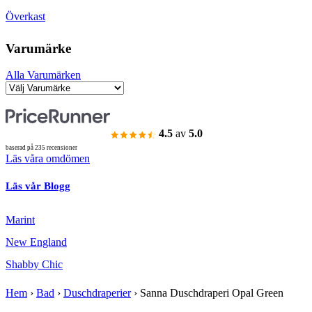
Överkast
Varumärke
Alla Varumärken
4.5
av
5.0
baserad på 235 recensioner
Läs våra omdömen
Läs vår Blogg
Marint
New England
Shabby Chic
Hem
›
Bad
›
Duschdraperier
›
Sanna Duschdraperi Opal Green