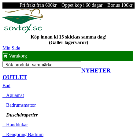
Fri frakt från 600kr
Öppet köp i 60 dagar
Bonus 100kr
Köp innan kl 15 skickas samma dag!
(Gäller lagervaror)
Min Sida
Varukorg
Sök produkt, varumärke
NYHETER
OUTLET
Bad
Aquamat
Badrumsmattor
Duschdraperier
Handdukar
Rengöring Badrum