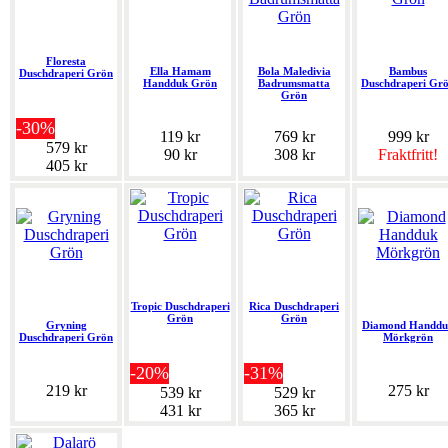
Floresta
Ella Hamam
Bola Maledivia
Bambus
Duschdraperi Grön
Handduk Grön
Badrumsmatta
Duschdraperi Gr
Grön
-30%
119 kr
769 kr
999 kr
579 kr
90 kr
308 kr
Fraktfritt!
405 kr
Tropic Duschdraperi
Rica Duschdraperi
Grön
Grön
Gryning
Diamond Handdu
Duschdraperi Grön
Mörkgrön
-20%
-31%
219 kr
275 kr
539 kr
529 kr
431 kr
365 kr