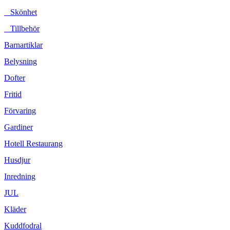
Skönhet
Tillbehör
Barnartiklar
Belysning
Dofter
Fritid
Förvaring
Gardiner
Hotell Restaurang
Husdjur
Inredning
JUL
Kläder
Kuddfodral