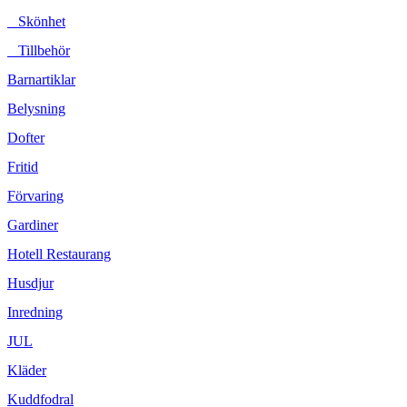
Skönhet
Tillbehör
Barnartiklar
Belysning
Dofter
Fritid
Förvaring
Gardiner
Hotell Restaurang
Husdjur
Inredning
JUL
Kläder
Kuddfodral