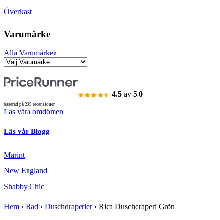
Överkast
Varumärke
Alla Varumärken
4.5
av
5.0
baserad på 235 recensioner
Läs våra omdömen
Läs vår Blogg
Marint
New England
Shabby Chic
Hem
›
Bad
›
Duschdraperier
›
Rica Duschdraperi Grön