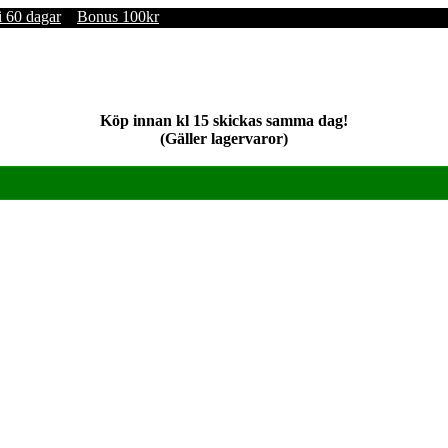
i 60 dagar
Bonus 100kr
Köp innan kl 15 skickas samma dag!
(Gäller lagervaror)