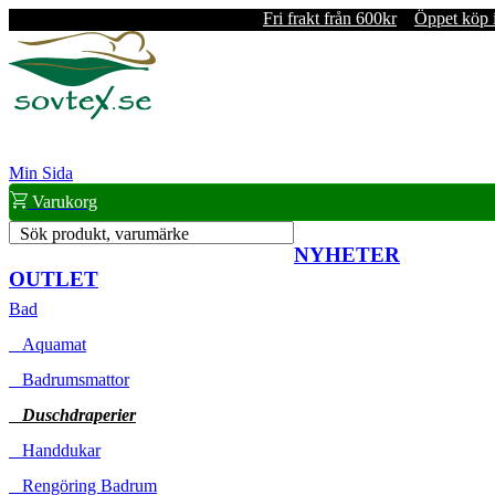
Fri frakt från 600kr
Öppet köp 
Min Sida
Varukorg
Sök produkt, varumärke
NYHETER
OUTLET
Bad
Aquamat
Badrumsmattor
Duschdraperier
Handdukar
Rengöring Badrum