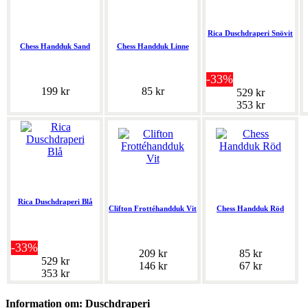
Rica Duschdraperi Snövit
Chess Handduk Sand
Chess Handduk Linne
-33%
199 kr
85 kr
529 kr
353 kr
Rica Duschdraperi Blå
Clifton Frottéhandduk Vit
Chess Handduk Röd
-33%
209 kr
85 kr
529 kr
146 kr
67 kr
353 kr
Information om: Duschdraperi