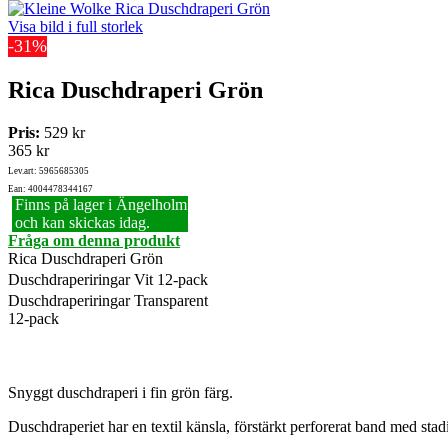
Visa bild i full storlek
-31%
Rica Duschdraperi Grön
Pris:
529 kr
365 kr
Lev.art: 5965685305
Ean: 4004478344167
Finns på lager i Ängelholm
och kan skickas idag.
Fråga om denna produkt
Rica Duschdraperi Grön
Duschdraperiringar Vit 12-pack
Duschdraperiringar Transparent
12-pack
Snyggt duschdraperi i fin grön färg.
Duschdraperiet har en textil känsla, förstärkt perforerat band med stadig