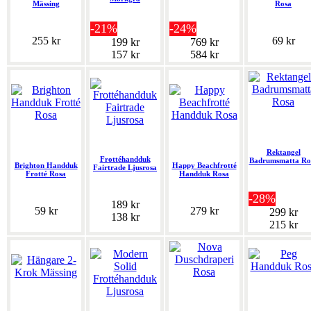
Mässing
Rosa
-21%
-24%
255 kr
69 kr
199 kr
769 kr
157 kr
584 kr
Rektangel
Frottéhandduk
Badrumsmatta Ro
Brighton Handduk
Happy Beachfrotté
Fairtrade Ljusrosa
Frotté Rosa
Handduk Rosa
-28%
189 kr
59 kr
279 kr
299 kr
138 kr
215 kr