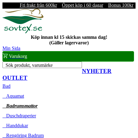
Fri frakt från 600kr
Öppet köp i 60 dagar
Bonus 100kr
Köp innan kl 15 skickas samma dag!
(Gäller lagervaror)
Min Sida
Varukorg
Sök produkt, varumärke
NYHETER
OUTLET
Bad
Aquamat
Badrumsmattor
Duschdraperier
Handdukar
Rengöring Badrum