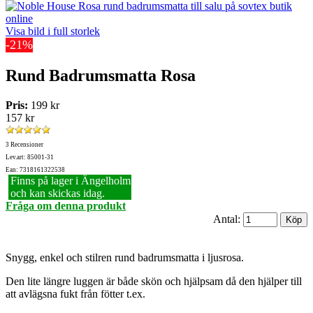
Visa bild i full storlek
-21%
Rund Badrumsmatta Rosa
Pris:
199 kr
157 kr
3 Recensioner
Lev.art: 85001-31
Ean: 7318161322538
Finns på lager i Ängelholm
och kan skickas idag.
Fråga om denna produkt
Antal:
Snygg, enkel och stilren rund badrumsmatta i ljusrosa.
Den lite längre luggen är både skön och hjälpsam då den hjälper till
att avlägsna fukt från fötter t.ex.