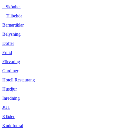
Skönhet
Tillbehör
Barnartiklar
Belysning
Dofter
Fritid
Förvaring
Gardiner
Hotell Restaurang
Husdjur
Inredning
JUL
Kläder
Kuddfodral