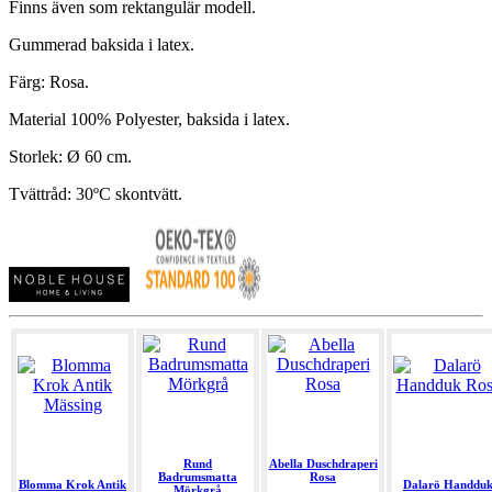
Finns även som rektangulär modell.
Gummerad baksida i latex.
Färg: Rosa.
Material 100% Polyester, baksida i latex.
Storlek: Ø 60 cm.
Tvättråd: 30ºC skontvätt.
Rund
Abella Duschdraperi
Badrumsmatta
Rosa
Blomma Krok Antik
Dalarö Handdu
Mörkgrå