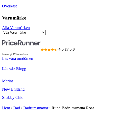
Överkast
Varumärke
Alla Varumärken
4.5
av
5.0
baserad på 235 recensioner
Läs våra omdömen
Läs vår Blogg
Marint
New England
Shabby Chic
Hem
›
Bad
›
Badrumsmattor
›
Rund Badrumsmatta Rosa