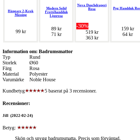
Nova Duschdraperi
Modern Solid
Peg Handduk Ro
Rosa
Hängare 2-Krok
Frottéhandduk
Mässing
Ljusrosa
-30%
89 kr
159 kr
99 kr
519 kr
71 kr
64 kr
363 kr
Information om: Badrumsmattor
Typ
Rund
Storlek
Ø60
Färg
Rosa
Material
Polyester
Varumärke
Noble House
Kundbetyg
5 baserat på
3
recensioner.
Recensioner:
Jill (2022-02-24)
Betyg:
Skön och snygg badrumsmatta. Precis som förväntad.