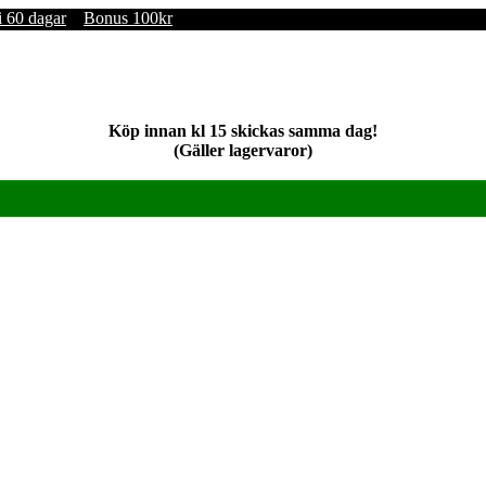
i 60 dagar
Bonus 100kr
Köp innan kl 15 skickas samma dag!
(Gäller lagervaror)