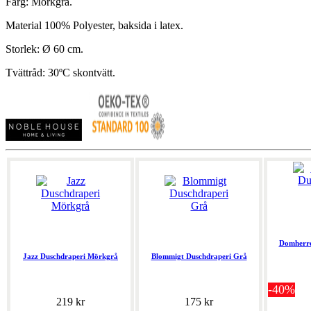
Färg: Mörkgrå.
Material 100% Polyester, baksida i latex.
Storlek: Ø 60 cm.
Tvättråd: 30ºC skontvätt.
Domherre
Jazz Duschdraperi Mörkgrå
Blommigt Duschdraperi Grå
-40%
219 kr
175 kr