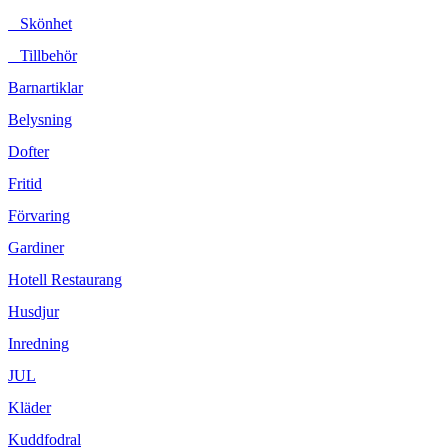
Skönhet
Tillbehör
Barnartiklar
Belysning
Dofter
Fritid
Förvaring
Gardiner
Hotell Restaurang
Husdjur
Inredning
JUL
Kläder
Kuddfodral