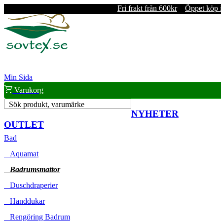
Fri frakt från 600kr
Öppet köp 
Min Sida
Varukorg
Sök produkt, varumärke
NYHETER
OUTLET
Bad
Aquamat
Badrumsmattor
Duschdraperier
Handdukar
Rengöring Badrum