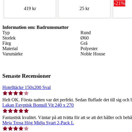
-21%
419 kr
25 kr
Information om: Badrumsmattor
Typ
Rund
Storlek
Ø60
Färg
Grå
Material
Polyester
Varumärke
Noble House
Senaste Recensioner
Hotelltäcke 150x200 Sval
Helt OK. Första natten var det perfekt. Sedan fluffade det till sig och b
Lakan Egyptisk Bomull Vit 240 x 270
Fantastisk kvalitet. Väntar på att tvätta för att se att det håller och behå
Meja Trosa Hög Midja Svart 2-Pack L