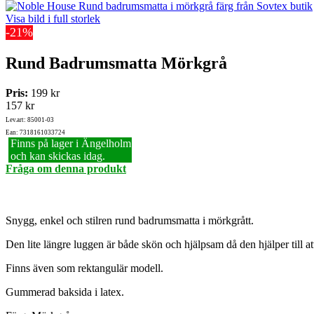
Visa bild i full storlek
-21%
Rund Badrumsmatta Mörkgrå
Pris:
199 kr
157 kr
Lev.art: 85001-03
Ean: 7318161033724
Finns på lager i Ängelholm
och kan skickas idag.
Fråga om denna produkt
Snygg, enkel och stilren rund badrumsmatta i mörkgrått.
Den lite längre luggen är både skön och hjälpsam då den hjälper till att
Finns även som rektangulär modell.
Gummerad baksida i latex.