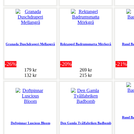
Granada Duschdraperi Mellangrå
Rektangel Badrumsmatta Mörkgrå
Rund B
-26%
-20%
-21%
179 kr
269 kr
132 kr
215 kr
Rund B
Doftpinnar Luscious Bloom
Den Gamla Tvålfabriken Badbomb