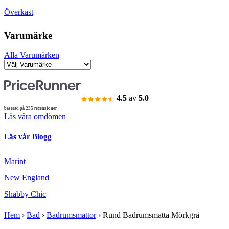
Överkast
Varumärke
Alla Varumärken
4.5
av
5.0
baserad på 235 recensioner
Läs våra omdömen
Läs vår Blogg
Marint
New England
Shabby Chic
Hem
›
Bad
›
Badrumsmattor
›
Rund Badrumsmatta Mörkgrå