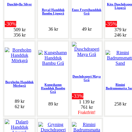
Duschhylla Silver
Kito Duschdraper
Ljusgrå
Royal Handduk
Enzo Frottéhandduk
Bambu Ljusgrå
Grå
-30%
-35%
36 kr
49 kr
509 kr
379 kr
356 kr
246 kr
Duschdraperi Maya
Grå
Borgholm Handduk
Kungshamn
Rimini
Mörkgrå
Handduk Bambu
Badrumsmatta Sa
Grå
-33%
89 kr
1 139 kr
89 kr
258 kr
62 kr
761 kr
Fraktfritt!