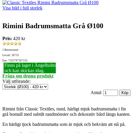
Visa bild i full storlek
Rimini Badrumsmatta Grå Ø100
Pris:
420 kr
1 Recensioner
Lev.art: 26715
Ean: 7332797267155
Finns på lager i Ängelholm
och kan skickas idag.
Fråga om denna produkt
Välj utförande
:
Antal:
Rimini från Classic Textiles, rund, härligt mjuk badrumsmatta i fin
grå bomull med subtilt randmönster och dekorativ bård längs kanten.
En härligt tjock badrumsmatta som är mjuk och bekväm att stå på.