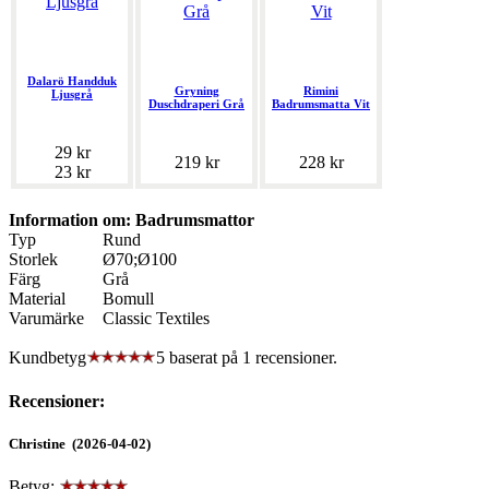
Dalarö Handduk
Gryning
Rimini
Ljusgrå
Duschdraperi Grå
Badrumsmatta Vit
29 kr
219 kr
228 kr
23 kr
Information om: Badrumsmattor
Typ
Rund
Storlek
Ø70;Ø100
Färg
Grå
Material
Bomull
Varumärke
Classic Textiles
Kundbetyg
5 baserat på
1
recensioner.
Recensioner:
Christine (2026-04-02)
Betyg: