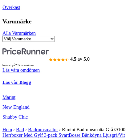
Överkast
Varumärke
Alla Varumärken
4.5
av
5.0
baserad på 235 recensioner
Läs våra omdömen
Läs vår Blogg
Marint
New England
Shabby Chic
Hem
›
Bad
›
Badrumsmattor
›
Rimini Badrumsmatta Grå Ø100
Herrboxer Med Gylf 3-pack Svart
Bosse Bänkdyna Ljusgrå/Vit