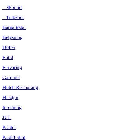
Skönhet
Tillbehör
Barnartiklar
Belysning
Dofter
Fritid
Förvaring
Gardiner
Hotell Restaurang
Husdjur
Inredning
JUL
Kläder
Kuddfodral