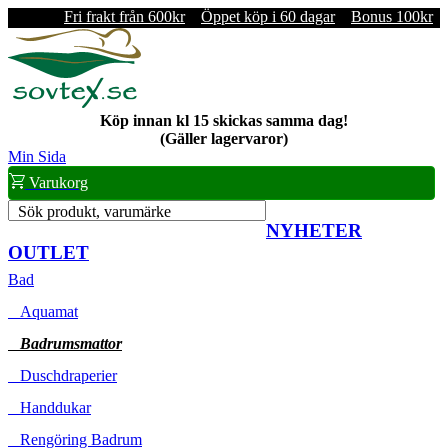
Fri frakt från 600kr
Öppet köp i 60 dagar
Bonus 100kr
Köp innan kl 15 skickas samma dag!
(Gäller lagervaror)
Min Sida
Varukorg
Sök produkt, varumärke
NYHETER
OUTLET
Bad
Aquamat
Badrumsmattor
Duschdraperier
Handdukar
Rengöring Badrum