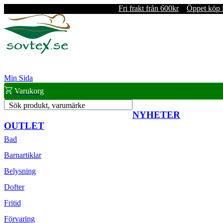
Fri frakt från 600kr
Öppet köp 
Min Sida
Varukorg
Sök produkt, varumärke
NYHETER
OUTLET
Bad
Barnartiklar
Belysning
Dofter
Fritid
Förvaring