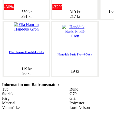
-30%
-32%
1 0
559 kr
319 kr
391 kr
217 kr
Ella Hamam Handduk Grön
Handduk Basic Frotté Grön
119 kr
19 kr
90 kr
Information om: Badrumsmattor
Typ
Rund
Storlek
Ø70
Färg
Grå
Material
Polyester
Varumärke
Lord Nelson