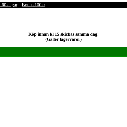
i 60 dagar
Bonus 100kr
Köp innan kl 15 skickas samma dag!
(Gäller lagervaror)