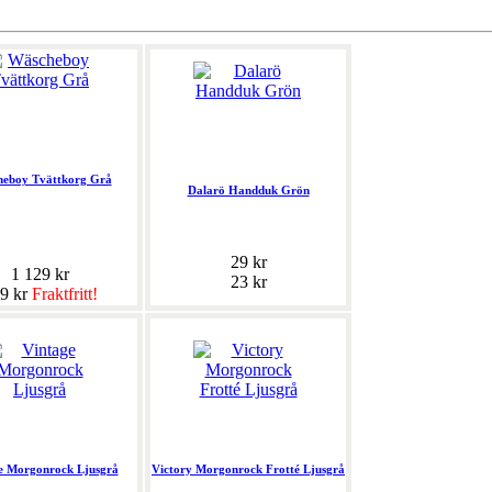
eboy Tvättkorg Grå
Dalarö Handduk Grön
29 kr
1 129 kr
23 kr
9 kr
Fraktfritt!
e Morgonrock Ljusgrå
Victory Morgonrock Frotté Ljusgrå