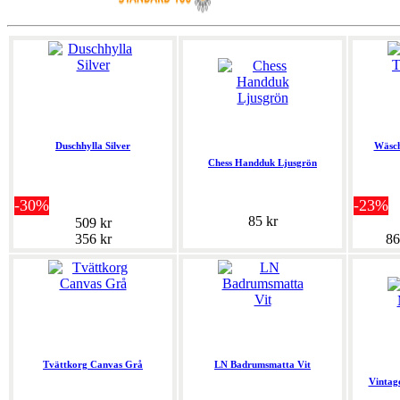
Duschhylla Silver
Wäsch
Chess Handduk Ljusgrön
-30%
-23%
85 kr
509 kr
356 kr
86
Tvättkorg Canvas Grå
LN Badrumsmatta Vit
Vintag