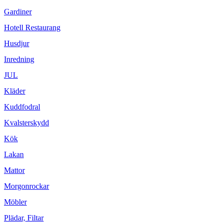
Gardiner
Hotell Restaurang
Husdjur
Inredning
JUL
Kläder
Kuddfodral
Kvalsterskydd
Kök
Lakan
Mattor
Morgonrockar
Möbler
Plädar, Filtar