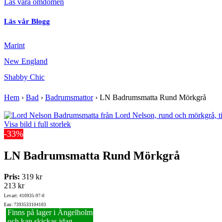
Läs våra omdömen
Läs vår Blogg
Marint
New England
Shabby Chic
Hem
›
Bad
›
Badrumsmattor
›
LN Badrumsmatta Rund Mörkgrå
Visa bild i full storlek
-33%
LN Badrumsmatta Rund Mörkgrå
Pris:
319 kr
213 kr
Lev.art: 410935-97-0
Ean: 7393533104103
Finns på lager i Ängelholm
och kan skickas idag.