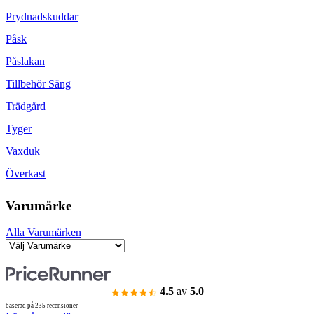
Prydnadskuddar
Påsk
Påslakan
Tillbehör Säng
Trädgård
Tyger
Vaxduk
Överkast
Varumärke
Alla Varumärken
4.5
av
5.0
baserad på 235 recensioner