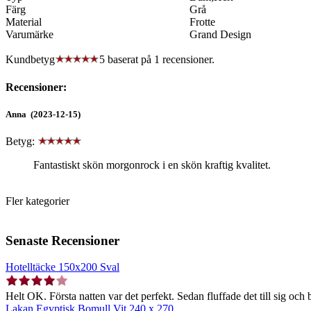
Färg
Grå
Material
Frotte
Varumärke
Grand Design
Kundbetyg
5 baserat på
1
recensioner.
Recensioner:
Anna (2023-12-15)
Betyg:
Fantastiskt skön morgonrock i en skön kraftig kvalitet.
Fler kategorier
Senaste Recensioner
Hotelltäcke 150x200 Sval
Helt OK. Första natten var det perfekt. Sedan fluffade det till sig och b
Lakan Egyptisk Bomull Vit 240 x 270