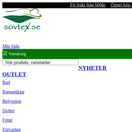
Fri frakt från 600kr
Öppet köp 
Min Sida
Varukorg
Sök produkt, varumärke
NYHETER
OUTLET
Bad
Barnartiklar
Belysning
Dofter
Fritid
Förvaring