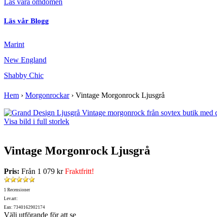
Läs våra omdömen
Läs vår Blogg
Marint
New England
Shabby Chic
Hem
›
Morgonrockar
›
Vintage Morgonrock Ljusgrå
Visa bild i full storlek
Vintage Morgonrock Ljusgrå
Pris:
Från
1 079 kr
Fraktfritt!
1 Recensioner
Lev.art:
Ean: 7340162902174
Välj utförande för att se