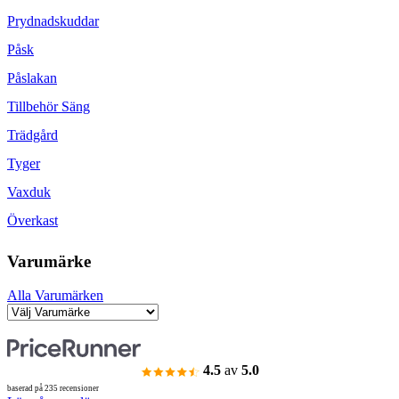
Prydnadskuddar
Påsk
Påslakan
Tillbehör Säng
Trädgård
Tyger
Vaxduk
Överkast
Varumärke
Alla Varumärken
4.5
av
5.0
baserad på 235 recensioner