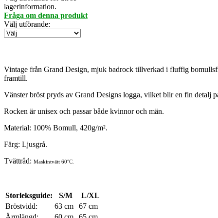
lagerinformation.
Fråga om denna produkt
Välj utförande
:
Vintage från Grand Design, mjuk badrock tillverkad i fluffig bomulls
framtill.
Vänster bröst pryds av Grand Designs logga, vilket blir en fin detalj på
Rocken är unisex och passar både kvinnor och män.
Material: 100% Bomull, 420g/m².
Färg: Ljusgrå.
Tvättråd:
Maskintvätt 60°C.
Storleksguide:
S/M
L/XL
Bröstvidd:
63 cm
67 cm
Ärmlängd:
60 cm
65 cm