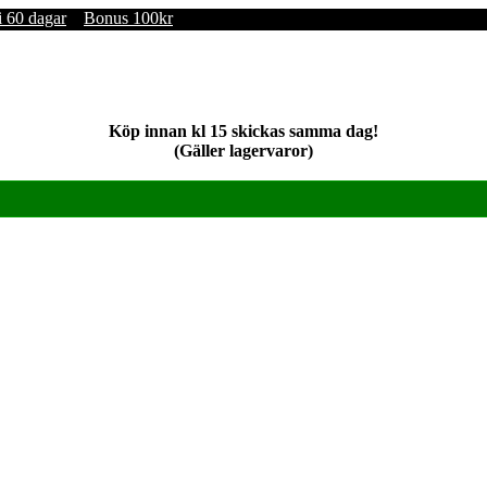
i 60 dagar
Bonus 100kr
Köp innan kl 15 skickas samma dag!
(Gäller lagervaror)