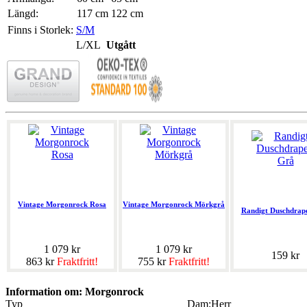
Längd:
117 cm
122 cm
Finns i Storlek:
S/M
L/XL
Utgått
Vintage Morgonrock Rosa
Vintage Morgonrock Mörkgrå
Randigt Duschdrap
1 079 kr
1 079 kr
159 kr
863 kr
Fraktfritt!
755 kr
Fraktfritt!
Information om: Morgonrock
Typ
Dam;Herr