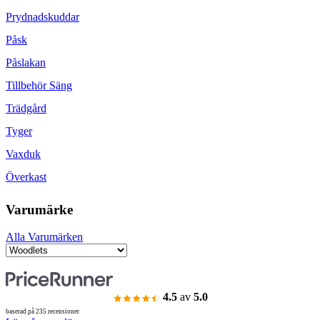
Prydnadskuddar
Påsk
Påslakan
Tillbehör Säng
Trädgård
Tyger
Vaxduk
Överkast
Varumärke
Alla Varumärken
4.5
av
5.0
baserad på 235 recensioner