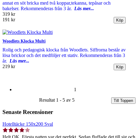
annat en söt bricka med två koppar,tekanna, tepåsar och
bakelser. Rekommenderas från 3 år.
Läs mer...
319 kr
191 kr
Woodlets Klocka Multi
Rolig och pedagogisk klocka från Woodlets. Siffrorna består av
lösa brickor och det medföljer ett stativ. Rekommenderas från 3
år.
Läs mer...
219 kr
1
Resultat 1 - 5 av 5
Till Toppen
Senaste Recensioner
Hotelltäcke 150x200 Sval
Helt OK. Första natten var det perfekt. Sedan fluffade det till sig och