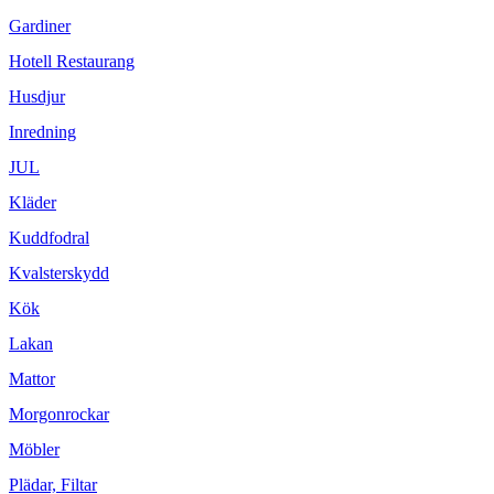
Gardiner
Hotell Restaurang
Husdjur
Inredning
JUL
Kläder
Kuddfodral
Kvalsterskydd
Kök
Lakan
Mattor
Morgonrockar
Möbler
Plädar, Filtar