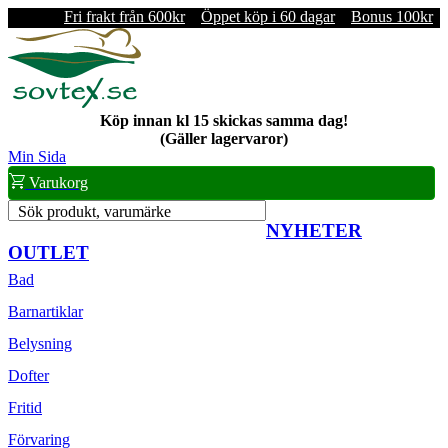
Fri frakt från 600kr
Öppet köp i 60 dagar
Bonus 100kr
Köp innan kl 15 skickas samma dag!
(Gäller lagervaror)
Min Sida
Varukorg
Sök produkt, varumärke
NYHETER
OUTLET
Bad
Barnartiklar
Belysning
Dofter
Fritid
Förvaring