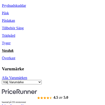
Prydnadskuddar
Påsk
Påslakan
Tillbehör Säng
Trädgård
Tyger
Vaxduk
Överkast
Varumärke
Alla Varumärken
4.5
av
5.0
baserad på 235 recensioner