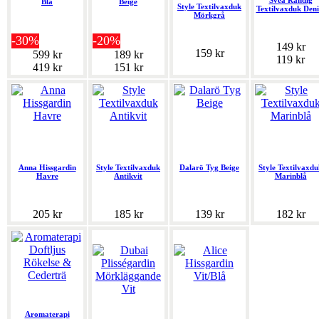
Svea Randig
Blå
Beige
Style Textilvaxduk
Textilvaxduk Den
Mörkgrå
-30%
-20%
149 kr
159 kr
599 kr
189 kr
119 kr
419 kr
151 kr
Anna Hissgardin
Style Textilvaxduk
Dalarö Tyg Beige
Style Textilvaxdu
Havre
Antikvit
Marinblå
205 kr
185 kr
139 kr
182 kr
Aromaterapi