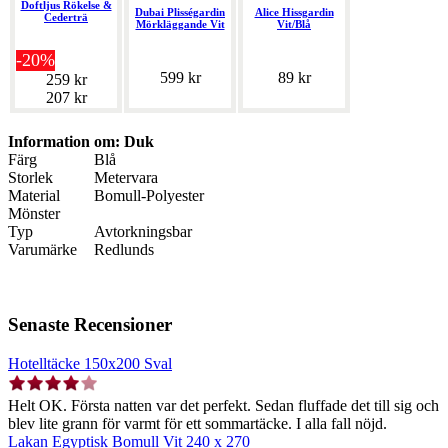
Doftljus Rökelse &
Dubai Plisségardin
Alice Hissgardin
Cederträ
Mörkläggande Vit
Vit/Blå
-20%
599 kr
89 kr
259 kr
207 kr
Information om: Duk
Färg
Blå
Storlek
Metervara
Material
Bomull-Polyester
Mönster
Typ
Avtorkningsbar
Varumärke
Redlunds
Senaste Recensioner
Hotelltäcke 150x200 Sval
Helt OK. Första natten var det perfekt. Sedan fluffade det till sig och
blev lite grann för varmt för ett sommartäcke. I alla fall nöjd.
Lakan Egyptisk Bomull Vit 240 x 270