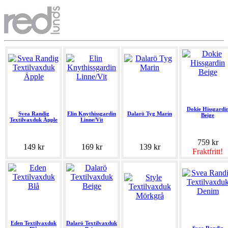
Dokie Hissgardi
Svea Randig
Elin Knythissgardin
Dalarö Tyg Marin
Beige
Textilvaxduk Äpple
Linne/Vit
759 kr
149 kr
169 kr
139 kr
Fraktfritt!
Eden Textilvaxduk
Dalarö Textilvaxduk