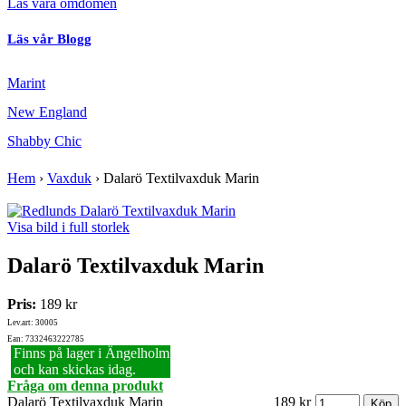
Läs våra omdömen
Läs vår Blogg
Marint
New England
Shabby Chic
Hem
›
Vaxduk
›
Dalarö Textilvaxduk Marin
Visa bild i full storlek
Dalarö Textilvaxduk Marin
Pris:
189 kr
Lev.art: 30005
Ean: 7332463222785
Finns på lager i Ängelholm
och kan skickas idag.
Fråga om denna produkt
Dalarö Textilvaxduk Marin
189 kr