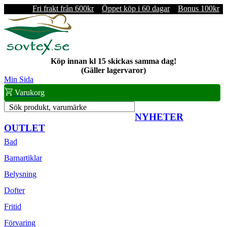
Fri frakt från 600kr
Öppet köp i 60 dagar
Bonus 100kr
Köp innan kl 15 skickas samma dag!
(Gäller lagervaror)
Min Sida
Varukorg
Sök produkt, varumärke
NYHETER
OUTLET
Bad
Barnartiklar
Belysning
Dofter
Fritid
Förvaring