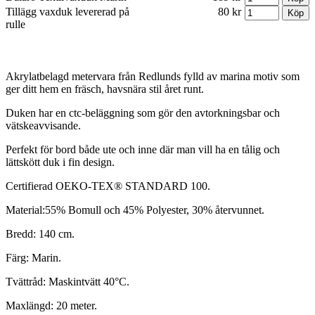
Tillägg vaxduk levererad på
80 kr
rulle
Akrylatbelagd metervara från Redlunds fylld av marina motiv som
ger ditt hem en fräsch, havsnära stil året runt.
Duken har en ctc-beläggning som gör den avtorkningsbar och
vätskeavvisande.
Perfekt för bord både ute och inne där man vill ha en tålig och
lättskött duk i fin design.
Certifierad OEKO-TEX® STANDARD 100.
Material:55% Bomull och 45% Polyester, 30% återvunnet.
Bredd: 140 cm.
Färg: Marin.
Tvättråd: Maskintvätt 40°C.
Maxlängd: 20 meter.