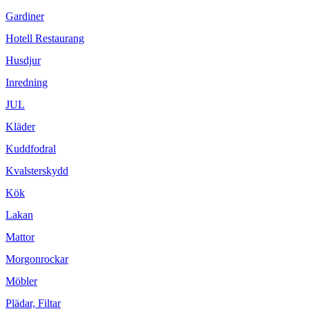
Gardiner
Hotell Restaurang
Husdjur
Inredning
JUL
Kläder
Kuddfodral
Kvalsterskydd
Kök
Lakan
Mattor
Morgonrockar
Möbler
Plädar, Filtar