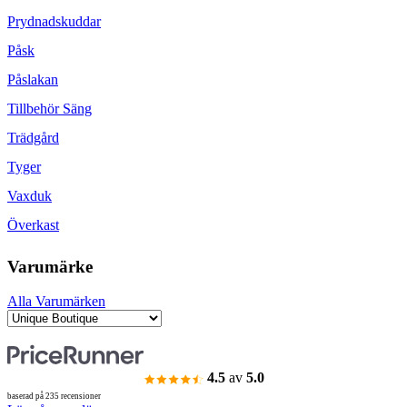
Prydnadskuddar
Påsk
Påslakan
Tillbehör Säng
Trädgård
Tyger
Vaxduk
Överkast
Varumärke
Alla Varumärken
4.5
av
5.0
baserad på 235 recensioner