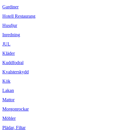
Gardiner
Hotell Restaurang
Husdjur
Inredning
JUL
Kläder
Kuddfodral
Kvalsterskydd
Kök
Lakan
Mattor
Morgonrockar
Möbler
Plädar, Filtar