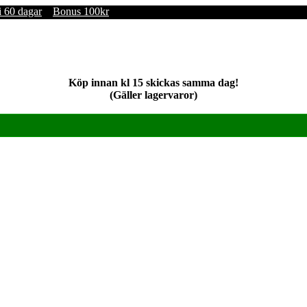
i 60 dagar
Bonus 100kr
Köp innan kl 15 skickas samma dag!
(Gäller lagervaror)