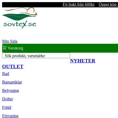
Fri frakt från 600kr
Öppet köp 
Min Sida
Varukorg
Sök produkt, varumärke
NYHETER
OUTLET
Bad
Barnartiklar
Belysning
Dofter
Fritid
Förvaring