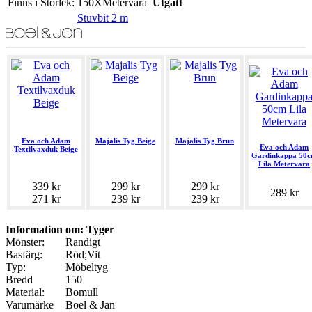
Finns i Storlek:
150XMetervara
Utgått
Stuvbit 2 m
Eva och Adam
Majalis Tyg Beige
Majalis Tyg Brun
Eva och Adam
Textilvaxduk Beige
Gardinkappa 50
Lila Metervara
339 kr
299 kr
299 kr
289 kr
271 kr
239 kr
239 kr
Information om: Tyger
Mönster:
Randigt
Basfärg:
Röd;Vit
Typ:
Möbeltyg
Bredd
150
Material:
Bomull
Varumärke
Boel & Jan