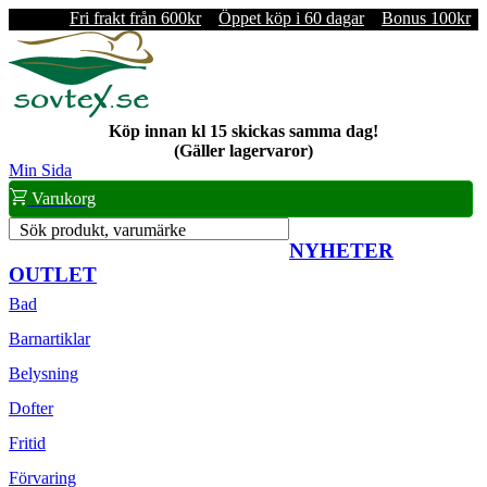
Fri frakt från 600kr
Öppet köp i 60 dagar
Bonus 100kr
Köp innan kl 15 skickas samma dag!
(Gäller lagervaror)
Min Sida
Varukorg
Sök produkt, varumärke
NYHETER
OUTLET
Bad
Barnartiklar
Belysning
Dofter
Fritid
Förvaring