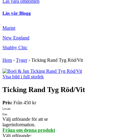
Läs våra omdömen
Läs vår Blogg
Marint
New England
Shabby Chic
Hem
›
Tyger
›
Ticking Rand Tyg Röd/Vit
Visa bild i full storlek
Ticking Rand Tyg Röd/Vit
Pris:
Från
450 kr
Lev.art:
Ean:
Välj utförande för att se
lagerinformation.
Fråga om denna produkt
Välj utförande
: