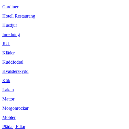
Gardiner
Hotell Restaurang
Husdjur
Inredning
JUL
Kläder
Kuddfodral
Kvalsterskydd
Kök
Lakan
Mattor
Morgonrockar
Möbler
Plädar, Filtar