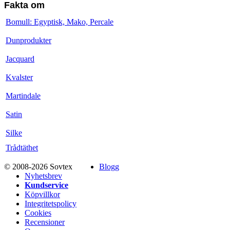
Fakta om
Bomull: Egyptisk, Mako, Percale
Dunprodukter
Jacquard
Kvalster
Martindale
Satin
Silke
Trådtäthet
© 2008-2026 Sovtex
Blogg
Nyhetsbrev
Kundservice
Köpvillkor
Integritetspolicy
Cookies
Recensioner