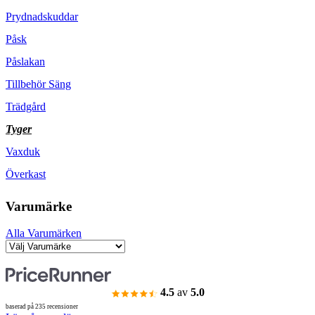
Prydnadskuddar
Påsk
Påslakan
Tillbehör Säng
Trädgård
Tyger
Vaxduk
Överkast
Varumärke
Alla Varumärken
4.5
av
5.0
baserad på 235 recensioner