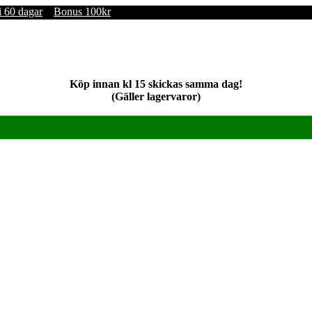
i 60 dagar
Bonus 100kr
Köp innan kl 15 skickas samma dag!
(Gäller lagervaror)