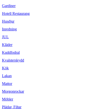
Gardiner
Hotell Restaurang
Husdjur
Inredning
JUL
Kläder
Kuddfodral
Kvalsterskydd
Kök
Lakan
Mattor
Morgonrockar
Möbler
Plädar, Filtar