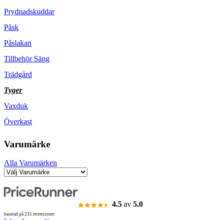
Prydnadskuddar
Påsk
Påslakan
Tillbehör Säng
Trädgård
Tyger
Vaxduk
Överkast
Varumärke
Alla Varumärken
4.5
av
5.0
baserad på 235 recensioner