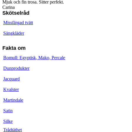
Mjuk och fin trosa. Sitter perfekt.
Carina
Skötselråd
Missfärgad tvätt
Sängkläder
Fakta om
Bomull: Egyptisk, Mako, Percale
Dunprodukter
Jacquard
Kvalster
Martindale
Satin
Silke
Trådtäthet