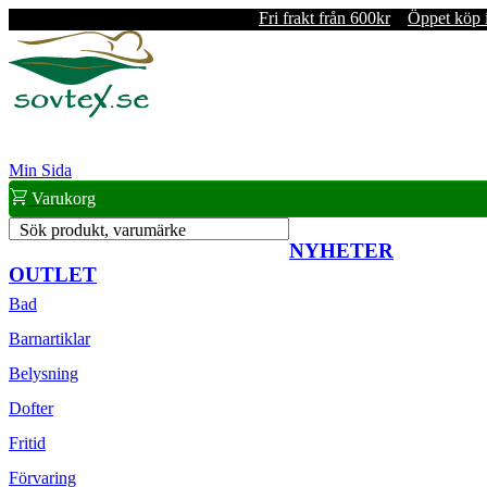
Fri frakt från 600kr
Öppet köp 
Min Sida
Varukorg
Sök produkt, varumärke
NYHETER
OUTLET
Bad
Barnartiklar
Belysning
Dofter
Fritid
Förvaring