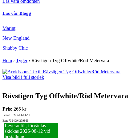
Läs våra omdömen
Läs vår Blogg
Marint
New England
Shabby Chic
Hem
›
Tyger
›
Rävstigen Tyg Offwhite/Röd Metervara
Visa bild i full storlek
Rävstigen Tyg Offwhite/Röd Metervara
Pris:
265 kr
Lev.art: 3227-01-01-12
Ean: 7394094279965
Leverantör, förväntas
skickas 2026‑08‑12 vid
beställning.