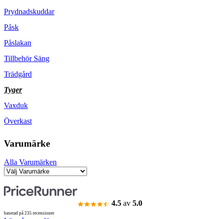
Prydnadskuddar
Påsk
Påslakan
Tillbehör Säng
Trädgård
Tyger
Vaxduk
Överkast
Varumärke
Alla Varumärken
4.5
av
5.0
baserad på 235 recensioner