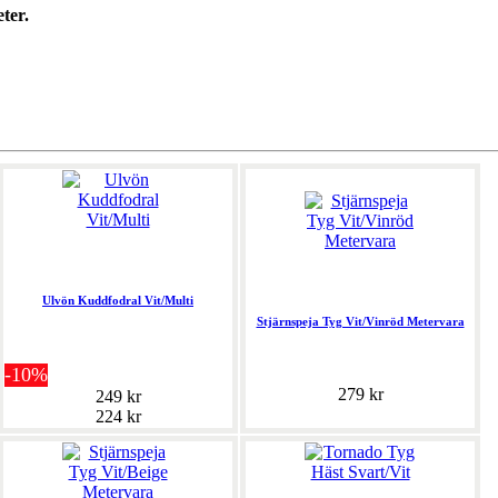
ter.
Ulvön Kuddfodral Vit/Multi
Stjärnspeja Tyg Vit/Vinröd Metervara
-10%
279 kr
249 kr
224 kr