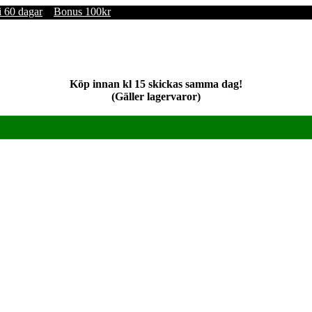
i 60 dagar
Bonus 100kr
Köp innan kl 15 skickas samma dag!
(Gäller lagervaror)