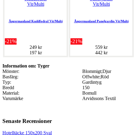
Ångermanland Kuddfodral Vit/Multi
Ångermanland Panelgardin Vit/Multi
-21%
-21%
249 kr
559 kr
197 kr
442 kr
Information om: Tyger
Mönster:
Blommigt;Djur
Basfärg:
Offwhite;Röd
Typ:
Gardintyg
Bredd
150
Material:
Bomull
Varumärke
Arvidssons Textil
Senaste Recensioner
Hotelltäcke 150x200 Sval