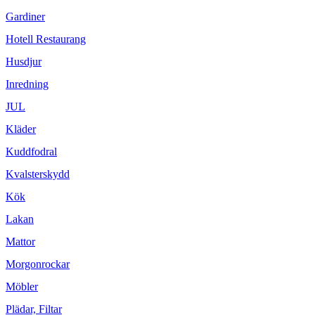
Gardiner
Hotell Restaurang
Husdjur
Inredning
JUL
Kläder
Kuddfodral
Kvalsterskydd
Kök
Lakan
Mattor
Morgonrockar
Möbler
Plädar, Filtar