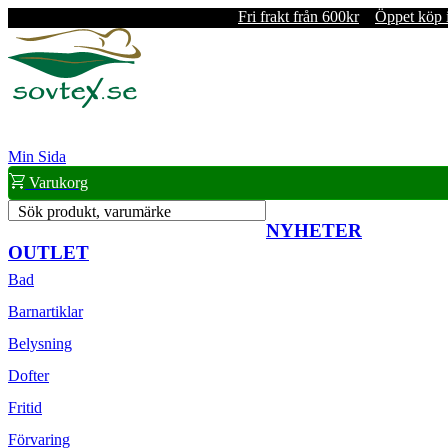
Fri frakt från 600kr
Öppet köp 
Min Sida
Varukorg
Sök produkt, varumärke
NYHETER
OUTLET
Bad
Barnartiklar
Belysning
Dofter
Fritid
Förvaring