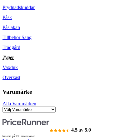
Prydnadskuddar
Påsk
Påslakan
Tillbehör Säng
Trädgård
Tyger
Vaxduk
Överkast
Varumärke
Alla Varumärken
4.5
av
5.0
baserad på 235 recensioner