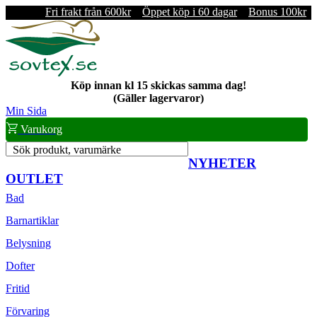
Fri frakt från 600kr
Öppet köp i 60 dagar
Bonus 100kr
Köp innan kl 15 skickas samma dag!
(Gäller lagervaror)
Min Sida
Varukorg
Sök produkt, varumärke
NYHETER
OUTLET
Bad
Barnartiklar
Belysning
Dofter
Fritid
Förvaring