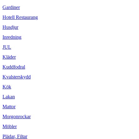
Gardiner
Hotell Restaurang
Husdjur
Inredning
JUL
Kläder
Kuddfodral
Kvalsterskydd
Kök
Lakan
Mattor
Morgonrockar
Möbler
Plädar, Filtar