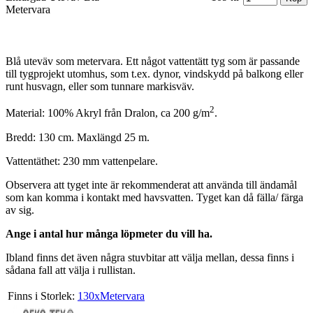
Metervara
Blå uteväv som metervara. Ett något vattentätt tyg som är passande
till tygprojekt utomhus, som t.ex. dynor, vindskydd på balkong eller
runt husvagn, eller som tunnare markisväv.
2
Material: 100% Akryl från Dralon, ca 200 g/m
.
Bredd: 130 cm. Maxlängd 25 m.
Vattentäthet: 230 mm vattenpelare.
Observera att tyget inte är rekommenderat att använda till ändamål
som kan komma i kontakt med havsvatten. Tyget kan då fälla/ färga
av sig.
Ange i antal hur många löpmeter du vill ha.
Ibland finns det även några stuvbitar att välja mellan, dessa finns i
sådana fall att välja i rullistan.
Finns i Storlek:
130xMetervara