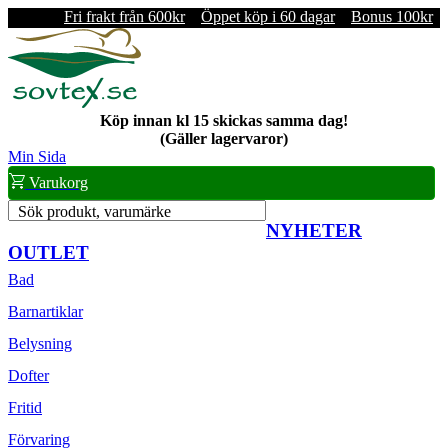
Fri frakt från 600kr
Öppet köp i 60 dagar
Bonus 100kr
Köp innan kl 15 skickas samma dag!
(Gäller lagervaror)
Min Sida
Varukorg
Sök produkt, varumärke
NYHETER
OUTLET
Bad
Barnartiklar
Belysning
Dofter
Fritid
Förvaring