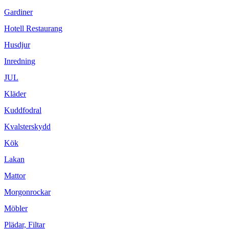
Gardiner
Hotell Restaurang
Husdjur
Inredning
JUL
Kläder
Kuddfodral
Kvalsterskydd
Kök
Lakan
Mattor
Morgonrockar
Möbler
Plädar, Filtar