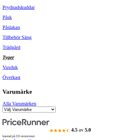
Prydnadskuddar
Påsk
Påslakan
Tillbehör Säng
Trädgård
Tyger
Vaxduk
Överkast
Varumärke
Alla Varumärken
4.5
av
5.0
baserad på 235 recensioner