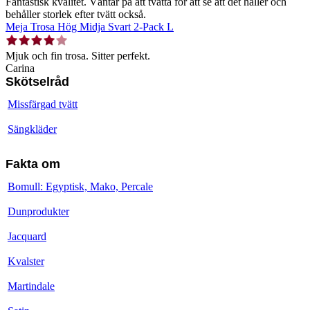
Fantastisk kvalitet. Väntar på att tvätta för att se att det håller och
behåller storlek efter tvätt också.
Meja Trosa Hög Midja Svart 2-Pack L
Mjuk och fin trosa. Sitter perfekt.
Carina
Skötselråd
Missfärgad tvätt
Sängkläder
Fakta om
Bomull: Egyptisk, Mako, Percale
Dunprodukter
Jacquard
Kvalster
Martindale