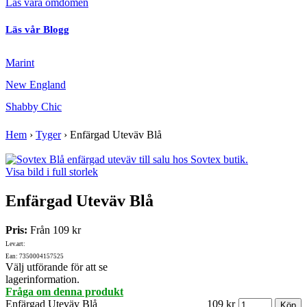
Läs våra omdömen
Läs vår Blogg
Marint
New England
Shabby Chic
Hem
›
Tyger
›
Enfärgad Uteväv Blå
Visa bild i full storlek
Enfärgad Uteväv Blå
Pris:
Från
109 kr
Lev.art:
Ean: 7350004157525
Välj utförande för att se
lagerinformation.
Fråga om denna produkt
Enfärgad Uteväv Blå
109 kr