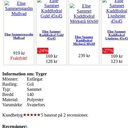
Elise Sammet
Elise Sammet
Elise Sammetsgardin
Kuddfodral Guld
Kuddfodral
Elise Sammet
Mullvad
45x45
Ljusbeige 45x45
Kuddfodral
Mörkgrå 60x60
-24%
-27%
919 kr
239 kr
169 kr
169 kr
Fraktfritt!
128 kr
123 kr
Information om: Tyger
Mönster:
Enfärgat
Basfärg:
Grå
Typ:
Sammet
Bredd
140
Material:
Polyester
Varumärke
Svanefors
Kundbetyg
5 baserat på
2
recensioner.
Recensioner: