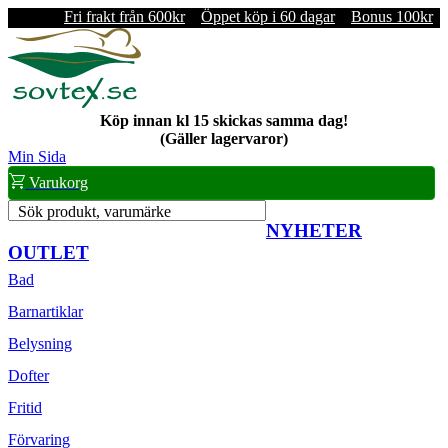
Fri frakt från 600kr
Öppet köp i 60 dagar
Bonus 100kr
Köp innan kl 15 skickas samma dag!
(Gäller lagervaror)
Min Sida
Varukorg
Sök produkt, varumärke
NYHETER
OUTLET
Bad
Barnartiklar
Belysning
Dofter
Fritid
Förvaring