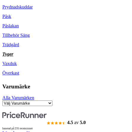
Prydnadskuddar
Påsk
Påslakan
Tillbehör Säng
Trädgård
Tyger
Vaxduk
Överkast
Varumärke
Alla Varumärken
4.5
av
5.0
baserad på 235 recensioner