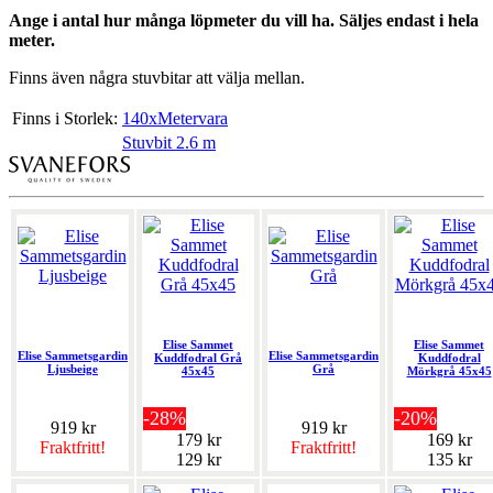
Ange i antal hur många löpmeter du vill ha. Säljes endast i hela
meter.
Finns även några stuvbitar att välja mellan.
Finns i Storlek:
140xMetervara
Stuvbit 2.6 m
Elise Sammet
Elise Sammet
Elise Sammetsgardin
Elise Sammetsgardin
Kuddfodral Grå
Kuddfodral
Ljusbeige
Grå
45x45
Mörkgrå 45x45
-28%
-20%
919 kr
919 kr
179 kr
169 kr
Fraktfritt!
Fraktfritt!
129 kr
135 kr