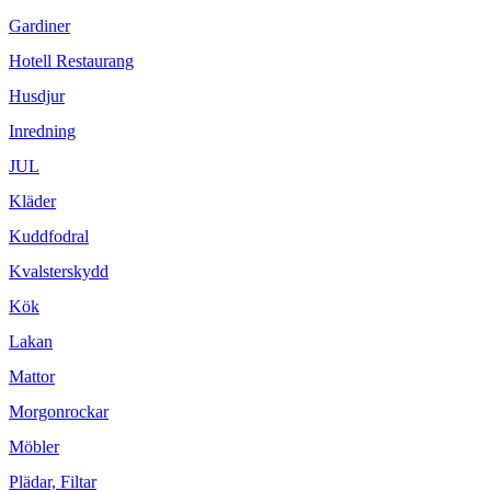
Gardiner
Hotell Restaurang
Husdjur
Inredning
JUL
Kläder
Kuddfodral
Kvalsterskydd
Kök
Lakan
Mattor
Morgonrockar
Möbler
Plädar, Filtar