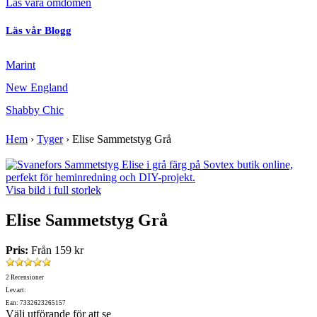
Läs våra omdömen
Läs vår Blogg
Marint
New England
Shabby Chic
Hem
›
Tyger
›
Elise Sammetstyg Grå
Visa bild i full storlek
Elise Sammetstyg Grå
Pris:
Från
159 kr
2 Recensioner
Lev.art:
Ean: 7332623265157
Välj utförande för att se