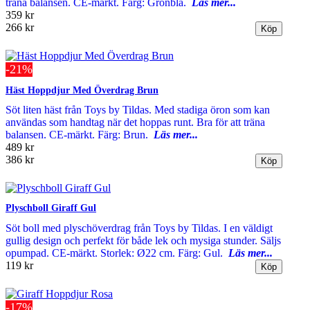
träna balansen. CE-märkt. Färg: Grönblå.
Läs mer...
359 kr
266 kr
-21%
Häst Hoppdjur Med Överdrag Brun
Söt liten häst från Toys by Tildas. Med stadiga öron som kan
användas som handtag när det hoppas runt. Bra för att träna
balansen. CE-märkt. Färg: Brun.
Läs mer...
489 kr
386 kr
Plyschboll Giraff Gul
Söt boll med plyschöverdrag från Toys by Tildas. I en väldigt
gullig design och perfekt för både lek och mysiga stunder. Säljs
opumpad. CE-märkt. Storlek: Ø22 cm. Färg: Gul.
Läs mer...
119 kr
-17%