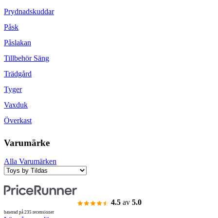
Prydnadskuddar
Påsk
Påslakan
Tillbehör Säng
Trädgård
Tyger
Vaxduk
Överkast
Varumärke
Alla Varumärken
4.5
av
5.0
baserad på 235 recensioner