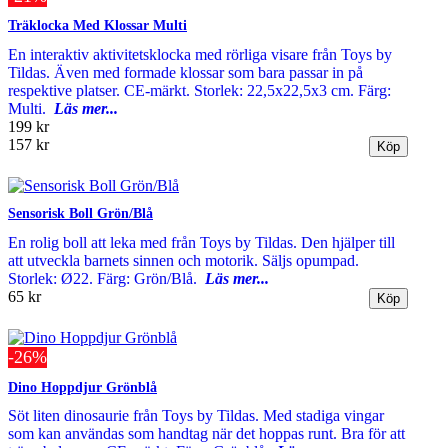
Träklocka Med Klossar Multi
En interaktiv aktivitetsklocka med rörliga visare från Toys by
Tildas. Även med formade klossar som bara passar in på
respektive platser. CE-märkt. Storlek: 22,5x22,5x3 cm. Färg:
Multi.
Läs mer...
199 kr
157 kr
Sensorisk Boll Grön/Blå
En rolig boll att leka med från Toys by Tildas. Den hjälper till
att utveckla barnets sinnen och motorik. Säljs opumpad.
Storlek: Ø22. Färg: Grön/Blå.
Läs mer...
65 kr
-26%
Dino Hoppdjur Grönblå
Söt liten dinosaurie från Toys by Tildas. Med stadiga vingar
som kan användas som handtag när det hoppas runt. Bra för att