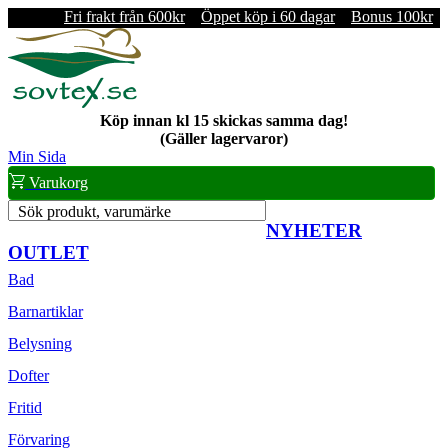
Fri frakt från 600kr
Öppet köp i 60 dagar
Bonus 100kr
Köp innan kl 15 skickas samma dag!
(Gäller lagervaror)
Min Sida
Varukorg
Sök produkt, varumärke
NYHETER
OUTLET
Bad
Barnartiklar
Belysning
Dofter
Fritid
Förvaring