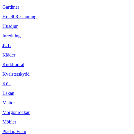
Gardiner
Hotell Restaurang
Husdjur
Inredning
JUL
Kläder
Kuddfodral
Kvalsterskydd
Kök
Lakan
Mattor
Morgonrockar
Möbler
Plädar, Filtar