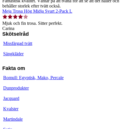
Fantastisk kvalitet. Väntar på att tvätta för att se att det håller och
behåller storlek efter tvätt också.
Meja Trosa Hög Midja Svart 2-Pack L
Mjuk och fin trosa. Sitter perfekt.
Carina
Skötselråd
Missfärgad tvätt
Sängkläder
Fakta om
Bomull: Egyptisk, Mako, Percale
Dunprodukter
Jacquard
Kvalster
Martindale