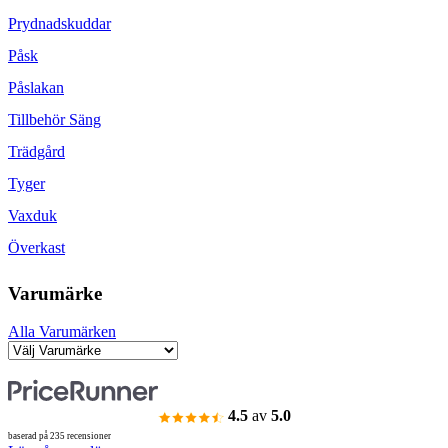
Prydnadskuddar
Påsk
Påslakan
Tillbehör Säng
Trädgård
Tyger
Vaxduk
Överkast
Varumärke
Alla Varumärken
4.5
av
5.0
baserad på 235 recensioner