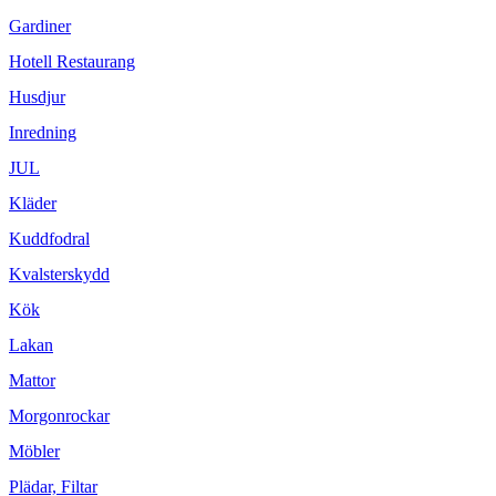
Gardiner
Hotell Restaurang
Husdjur
Inredning
JUL
Kläder
Kuddfodral
Kvalsterskydd
Kök
Lakan
Mattor
Morgonrockar
Möbler
Plädar, Filtar