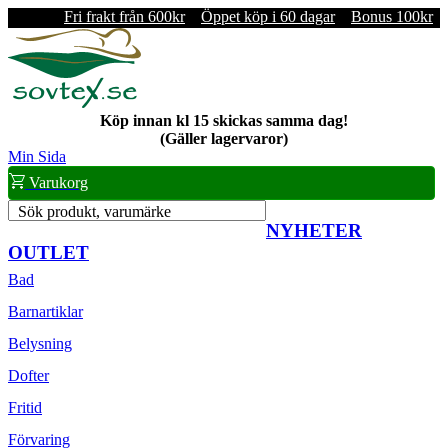
Fri frakt från 600kr
Öppet köp i 60 dagar
Bonus 100kr
Köp innan kl 15 skickas samma dag!
(Gäller lagervaror)
Min Sida
Varukorg
Sök produkt, varumärke
NYHETER
OUTLET
Bad
Barnartiklar
Belysning
Dofter
Fritid
Förvaring