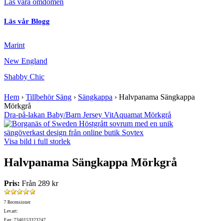
Läs våra omdömen
Läs vår Blogg
Marint
New England
Shabby Chic
Hem
›
Tillbehör Säng
›
Sängkappa
›
Halvpanama Sängkappa
Mörkgrå
Dra-på-lakan Baby/Barn Jersey Vit
Aquamat Mörkgrå
Visa bild i full storlek
Halvpanama Sängkappa Mörkgrå
Pris:
Från
289 kr
7 Recensioner
Lev.art:
Ean: 7340153323247