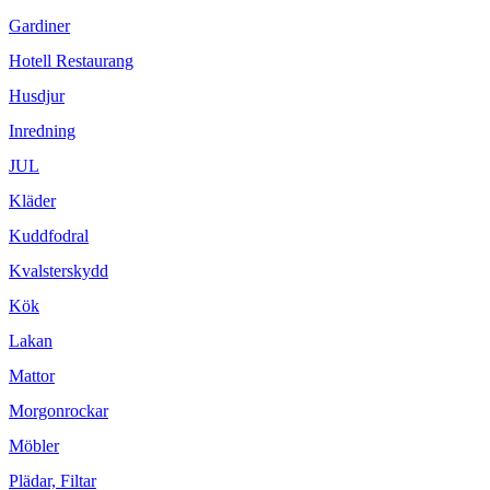
Gardiner
Hotell Restaurang
Husdjur
Inredning
JUL
Kläder
Kuddfodral
Kvalsterskydd
Kök
Lakan
Mattor
Morgonrockar
Möbler
Plädar, Filtar