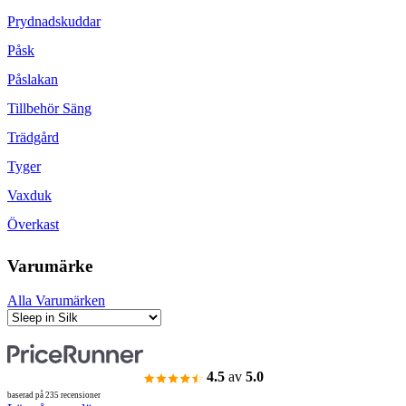
Prydnadskuddar
Påsk
Påslakan
Tillbehör Säng
Trädgård
Tyger
Vaxduk
Överkast
Varumärke
Alla Varumärken
4.5
av
5.0
baserad på 235 recensioner