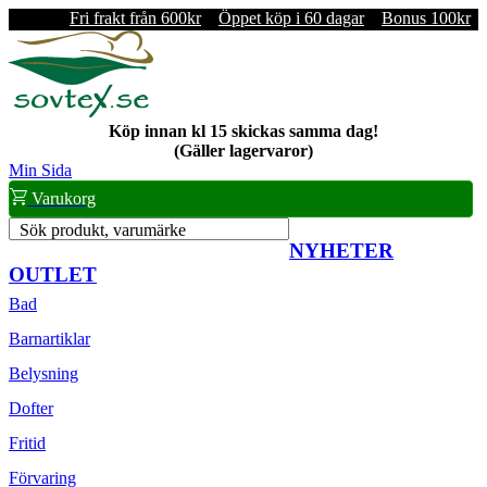
Fri frakt från 600kr
Öppet köp i 60 dagar
Bonus 100kr
Köp innan kl 15 skickas samma dag!
(Gäller lagervaror)
Min Sida
Varukorg
Sök produkt, varumärke
NYHETER
OUTLET
Bad
Barnartiklar
Belysning
Dofter
Fritid
Förvaring