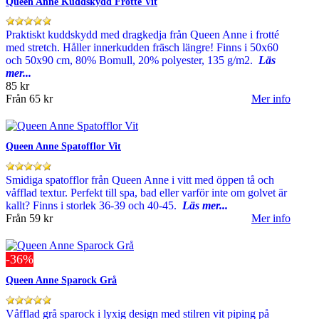
Queen Anne Kuddskydd Frotte Vit
Praktiskt kuddskydd med dragkedja från Queen Anne i frotté
med stretch. Håller innerkudden fräsch längre! Finns i 50x60
och 50x90 cm, 80% Bomull, 20% polyester, 135 g/m2.
Läs
mer...
85 kr
Från
65 kr
Mer info
Queen Anne Spatofflor Vit
Smidiga spatofflor från Queen Anne i vitt med öppen tå och
våfflad textur. Perfekt till spa, bad eller varför inte om golvet är
kallt? Finns i storlek 36-39 och 40-45.
Läs mer...
Från
59 kr
Mer info
-36%
Queen Anne Sparock Grå
Våfflad grå sparock i lyxig design med stilren vit piping på