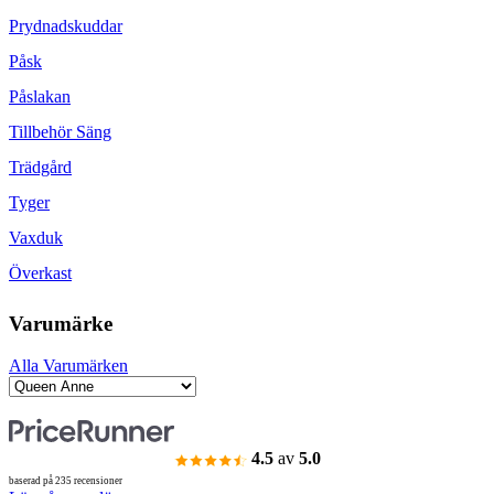
Prydnadskuddar
Påsk
Påslakan
Tillbehör Säng
Trädgård
Tyger
Vaxduk
Överkast
Varumärke
Alla Varumärken
4.5
av
5.0
baserad på 235 recensioner