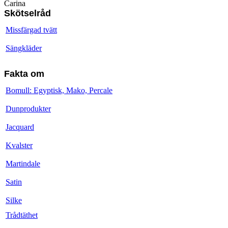
Carina
Skötselråd
Missfärgad tvätt
Sängkläder
Fakta om
Bomull: Egyptisk, Mako, Percale
Dunprodukter
Jacquard
Kvalster
Martindale
Satin
Silke
Trådtäthet