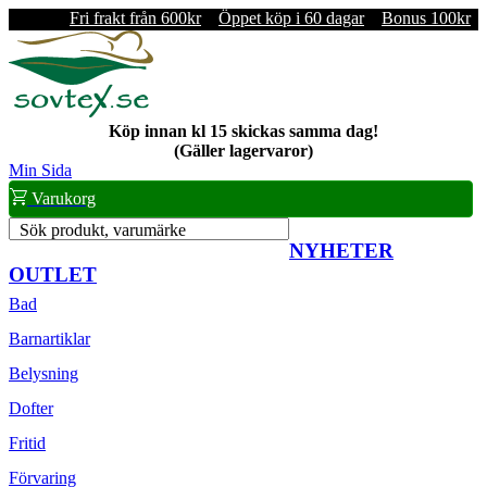
Fri frakt från 600kr
Öppet köp i 60 dagar
Bonus 100kr
Köp innan kl 15 skickas samma dag!
(Gäller lagervaror)
Min Sida
Varukorg
Sök produkt, varumärke
NYHETER
OUTLET
Bad
Barnartiklar
Belysning
Dofter
Fritid
Förvaring