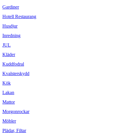
Gardiner
Hotell Restaurang
Husdjur
Inredning
JUL
Kläder
Kuddfodral
Kvalsterskydd
Kök
Lakan
Mattor
Morgonrockar
Möbler
Plädar, Filtar