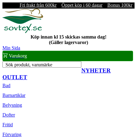
Fri frakt från 600kr
Öppet köp i 60 dagar
Bonus 100kr
Köp innan kl 15 skickas samma dag!
(Gäller lagervaror)
Min Sida
Varukorg
Sök produkt, varumärke
NYHETER
OUTLET
Bad
Barnartiklar
Belysning
Dofter
Fritid
Förvaring