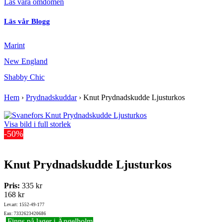
Läs våra omdömen
Läs vår Blogg
Marint
New England
Shabby Chic
Hem
›
Prydnadskuddar
›
Knut Prydnadskudde Ljusturkos
Visa bild i full storlek
-50%
Knut Prydnadskudde Ljusturkos
Pris:
335 kr
168 kr
Lev.art: 1552-49-177
Ean: 7332623420686
Finns på lager i Ängelholm