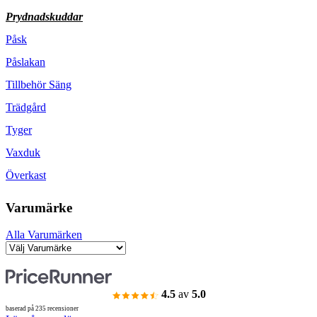
Prydnadskuddar
Påsk
Påslakan
Tillbehör Säng
Trädgård
Tyger
Vaxduk
Överkast
Varumärke
Alla Varumärken
4.5
av
5.0
baserad på 235 recensioner