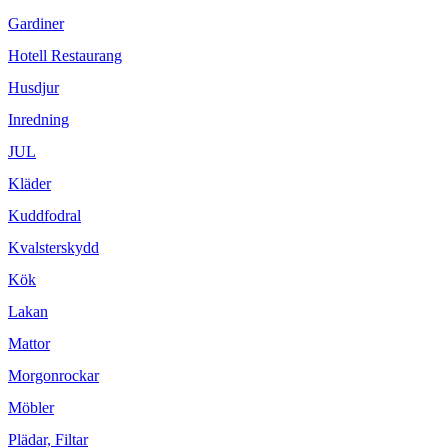
Gardiner
Hotell Restaurang
Husdjur
Inredning
JUL
Kläder
Kuddfodral
Kvalsterskydd
Kök
Lakan
Mattor
Morgonrockar
Möbler
Plädar, Filtar