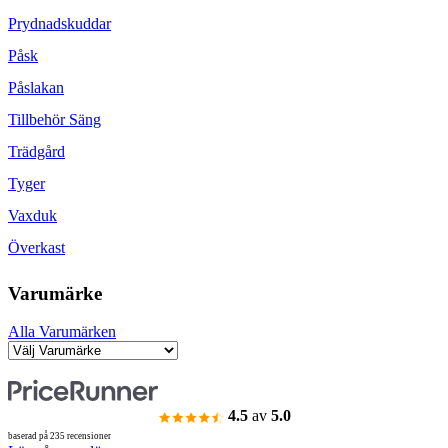
Prydnadskuddar
Påsk
Påslakan
Tillbehör Säng
Trädgård
Tyger
Vaxduk
Överkast
Varumärke
Alla Varumärken
4.5
av
5.0
baserad på 235 recensioner