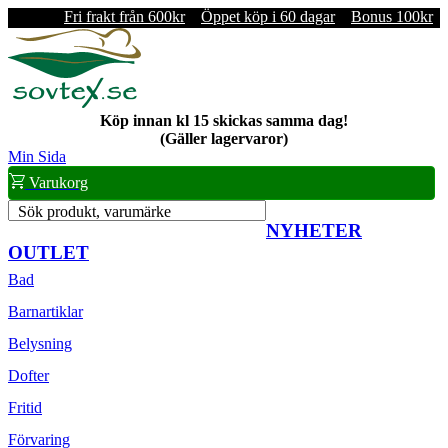
Fri frakt från 600kr
Öppet köp i 60 dagar
Bonus 100kr
Köp innan kl 15 skickas samma dag!
(Gäller lagervaror)
Min Sida
Varukorg
Sök produkt, varumärke
NYHETER
OUTLET
Bad
Barnartiklar
Belysning
Dofter
Fritid
Förvaring