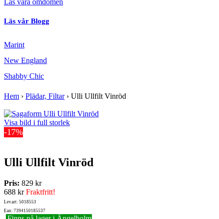
Läs våra omdömen
Läs vår Blogg
Marint
New England
Shabby Chic
Hem
›
Plädar, Filtar
›
Ulli Ullfilt Vinröd
Visa bild i full storlek
-17%
Ulli Ullfilt Vinröd
Pris:
829 kr
688 kr
Fraktfritt!
Lev.art: 5018553
Ean: 7394150185537
Finns på lager i Ängelholm