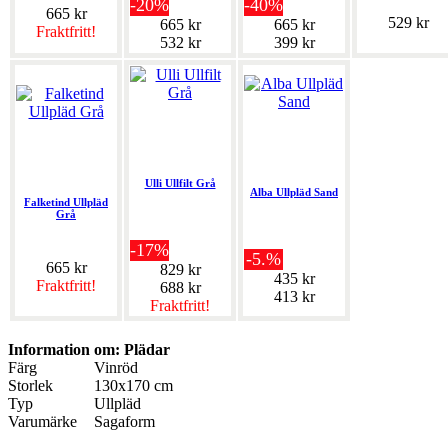
-20%
-40%
665 kr
529 kr
665 kr
665 kr
Fraktfritt!
532 kr
399 kr
Ulli Ullfilt Grå
Alba Ullpläd Sand
Falketind Ullpläd
Grå
-17%
-5.%
665 kr
829 kr
435 kr
Fraktfritt!
688 kr
413 kr
Fraktfritt!
Information om: Plädar
Färg
Vinröd
Storlek
130x170 cm
Typ
Ullpläd
Varumärke
Sagaform