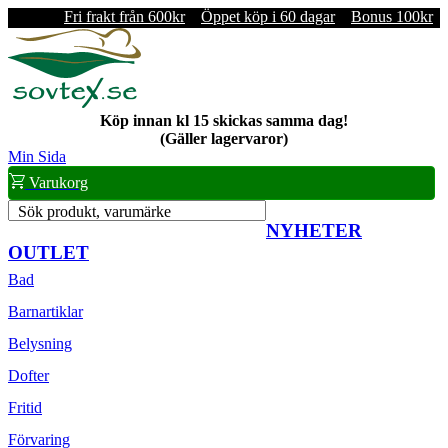
Fri frakt från 600kr
Öppet köp i 60 dagar
Bonus 100kr
Köp innan kl 15 skickas samma dag!
(Gäller lagervaror)
Min Sida
Varukorg
Sök produkt, varumärke
NYHETER
OUTLET
Bad
Barnartiklar
Belysning
Dofter
Fritid
Förvaring