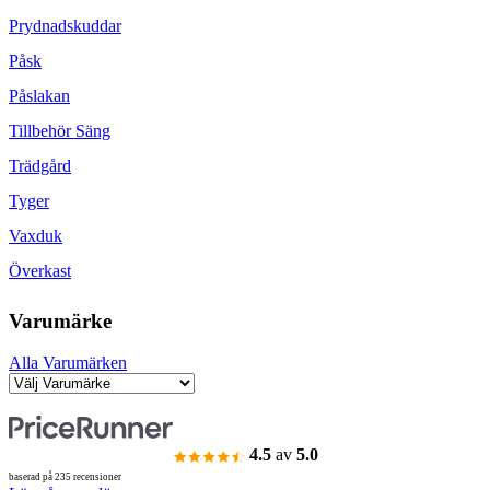
Prydnadskuddar
Påsk
Påslakan
Tillbehör Säng
Trädgård
Tyger
Vaxduk
Överkast
Varumärke
Alla Varumärken
4.5
av
5.0
baserad på 235 recensioner