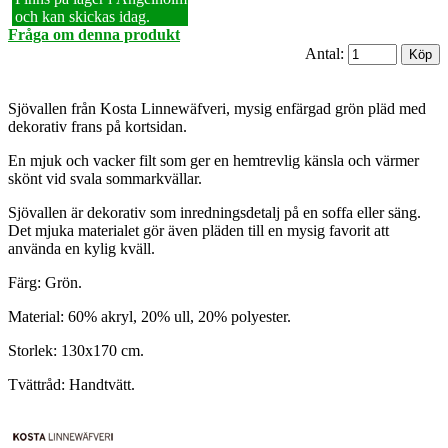
och kan skickas idag.
Fråga om denna produkt
Antal:
Sjövallen från Kosta Linnewäfveri, mysig enfärgad grön pläd med
dekorativ frans på kortsidan.
En mjuk och vacker filt som ger en hemtrevlig känsla och värmer
skönt vid svala sommarkvällar.
Sjövallen är dekorativ som inredningsdetalj på en soffa eller säng.
Det mjuka materialet gör även pläden till en mysig favorit att
använda en kylig kväll.
Färg: Grön.
Material: 60% akryl, 20% ull, 20% polyester.
Storlek: 130x170 cm.
Tvättråd: Handtvätt.