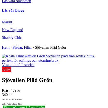
Läs våra omdömen
Läs vår Blogg
Marint
New England
Shabby Chic
Hem
›
Plädar, Filtar
›
Sjövallen Pläd Grön
Visa bild i full storlek
-26%
Sjövallen Pläd Grön
Pris:
459 kr
340 kr
Lev.art: 411226-60-0
Ean: 7393533128871
Finns på lager i Ängelholm