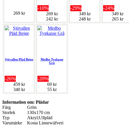
-10%
-29%
-24%
269 kr
269 kr
349 kr
349 kr
242 kr
248 kr
265 kr
Sjövallen Pläd Beige
Medbo Tygkasse
Grå
-26%
-20%
459 kr
69 kr
340 kr
55 kr
Information om: Plädar
Färg
Grön
Storlek
130x170 cm
Typ
Akryl;Ullpläd
Varumärke
Kosta Linnewäfveri