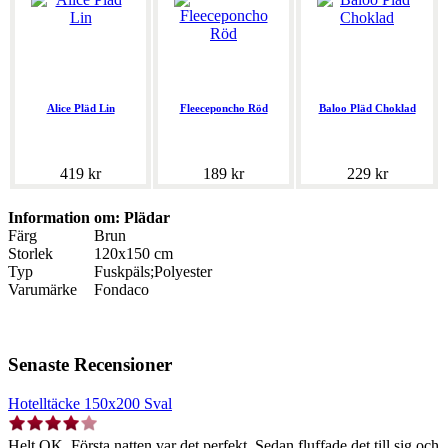
Alice Pläd Lin
Fleeceponcho Röd
Baloo Pläd Choklad
419 kr
189 kr
229 kr
Information om: Plädar
Färg
Brun
Storlek
120x150 cm
Typ
Fuskpäls;Polyester
Varumärke
Fondaco
Senaste Recensioner
Hotelltäcke 150x200 Sval
Helt OK. Första natten var det perfekt. Sedan fluffade det till sig och