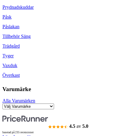
Prydnadskuddar
Påsk
Påslakan
Tillbehör Säng
Trädgård
Tyger
Vaxduk
Överkast
Varumärke
Alla Varumärken
4.5
av
5.0
baserad på 235 recensioner