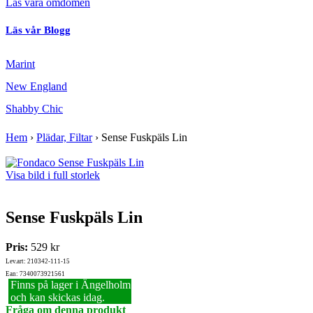
Läs våra omdömen
Läs vår Blogg
Marint
New England
Shabby Chic
Hem
›
Plädar, Filtar
›
Sense Fuskpäls Lin
Visa bild i full storlek
Sense Fuskpäls Lin
Pris:
529 kr
Lev.art: 210342-111-15
Ean: 7340073921561
Finns på lager i Ängelholm
och kan skickas idag.
Fråga om denna produkt