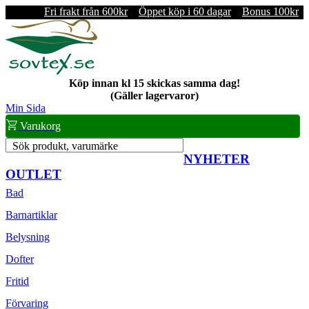
Fri frakt från 600kr
Öppet köp i 60 dagar
Bonus 100kr
Köp innan kl 15 skickas samma dag!
(Gäller lagervaror)
Min Sida
Varukorg
Sök produkt, varumärke
NYHETER
OUTLET
Bad
Barnartiklar
Belysning
Dofter
Fritid
Förvaring