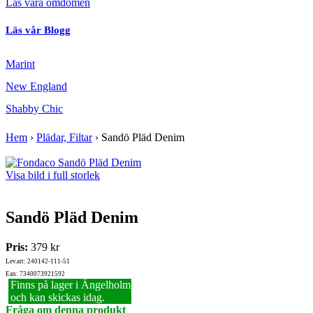
Läs våra omdömen
Läs vår Blogg
Marint
New England
Shabby Chic
Hem
›
Plädar, Filtar
›
Sandö Pläd Denim
Visa bild i full storlek
Sandö Pläd Denim
Pris:
379 kr
Lev.art: 240142-111-51
Ean: 7340073921592
Finns på lager i Ängelholm
och kan skickas idag.
Fråga om denna produkt