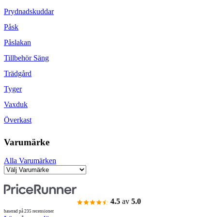
Prydnadskuddar
Påsk
Påslakan
Tillbehör Säng
Trädgård
Tyger
Vaxduk
Överkast
Varumärke
Alla Varumärken
4.5
av
5.0
baserad på 235 recensioner