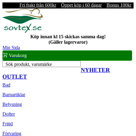
Fri frakt från 600kr
Öppet köp i 60 dagar
Bonus 100kr
Köp innan kl 15 skickas samma dag!
(Gäller lagervaror)
Min Sida
Varukorg
Sök produkt, varumärke
NYHETER
OUTLET
Bad
Barnartiklar
Belysning
Dofter
Fritid
Förvaring