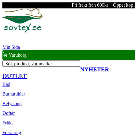
Fri frakt från 600kr
Öppet köp 
Min Sida
Varukorg
Sök produkt, varumärke
NYHETER
OUTLET
Bad
Barnartiklar
Belysning
Dofter
Fritid
Förvaring