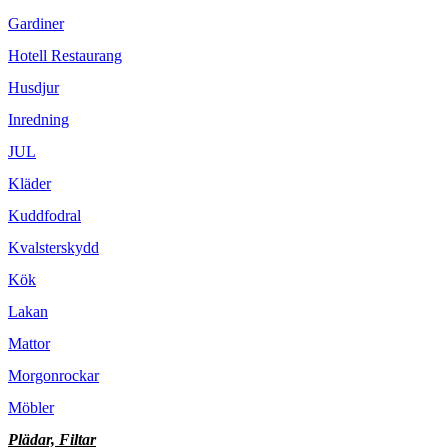
Gardiner
Hotell Restaurang
Husdjur
Inredning
JUL
Kläder
Kuddfodral
Kvalsterskydd
Kök
Lakan
Mattor
Morgonrockar
Möbler
Plädar, Filtar