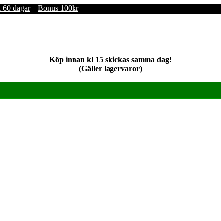
i 60 dagar
Bonus 100kr
Köp innan kl 15 skickas samma dag!
(Gäller lagervaror)