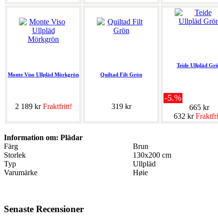
Teide Ullpläd Gr
Monte Viso Ullpläd Mörkgrön
Quiltad Filt Grön
-5.%
2 189 kr
Fraktfritt!
319 kr
665 kr
632 kr
Fraktfri
Information om: Plädar
Färg
Brun
Storlek
130x200 cm
Typ
Ullpläd
Varumärke
Høie
Senaste Recensioner