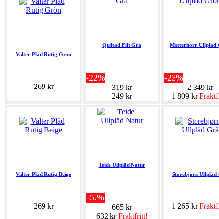
Quiltad Filt Grå
Matterhorn Ullpläd
Valter Pläd Rutig Grön
-22%
-23%
269 kr
319 kr
2 349 kr
249 kr
1 809 kr
Fraktfr
Teide Ullpläd Natur
Valter Pläd Rutig Beige
Storebjørn Ullpläd
-5.%
269 kr
1 265 kr
Fraktfr
665 kr
632 kr
Fraktfritt!