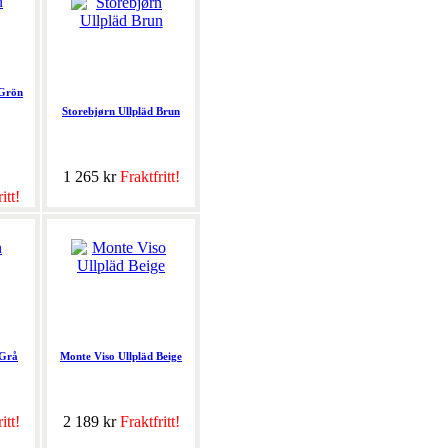
 Grön
Storebjørn Ullpläd Brun
1 265 kr
Fraktfritt!
itt!
 Grå
Monte Viso Ullpläd Beige
itt!
2 189 kr
Fraktfritt!