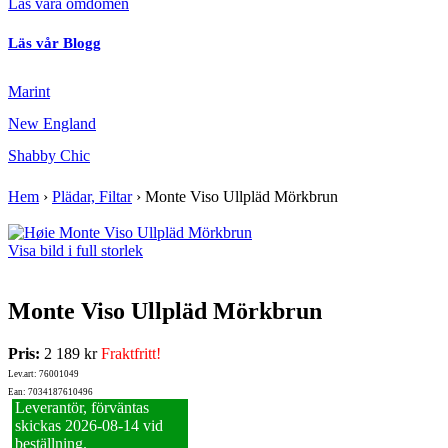
Läs våra omdömen
Läs vår Blogg
Marint
New England
Shabby Chic
Hem
›
Plädar, Filtar
›
Monte Viso Ullpläd Mörkbrun
Visa bild i full storlek
Monte Viso Ullpläd Mörkbrun
Pris:
2 189 kr
Fraktfritt!
Lev.art: 76001049
Ean: 7034187610496
Leverantör, förväntas
skickas 2026‑08‑14 vid
beställning.