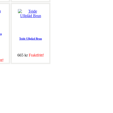
ön
Teide Ullpläd Brun
665 kr
Fraktfritt!
tt!