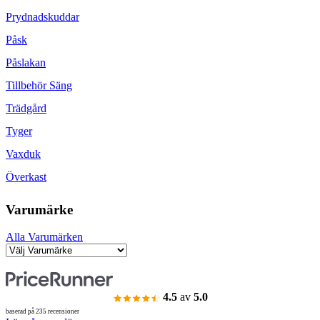
Prydnadskuddar
Påsk
Påslakan
Tillbehör Säng
Trädgård
Tyger
Vaxduk
Överkast
Varumärke
Alla Varumärken
4.5
av
5.0
baserad på 235 recensioner