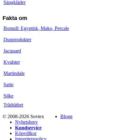
Sängkläder
Fakta om
Bomull: Egyptisk, Mako, Percale
Dunprodukter
Jacquard
Kvalster
Martindale
Satin
Silke
Trådtäthet
© 2008-2026 Sovtex
Blogg
Nyhetsbrev
Kundservice
Köpvillkor
Integritetspolicy