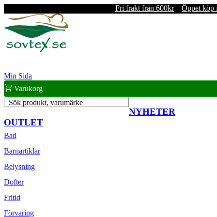
Fri frakt från 600kr
Öppet köp 
Min Sida
Varukorg
Sök produkt, varumärke
NYHETER
OUTLET
Bad
Barnartiklar
Belysning
Dofter
Fritid
Förvaring