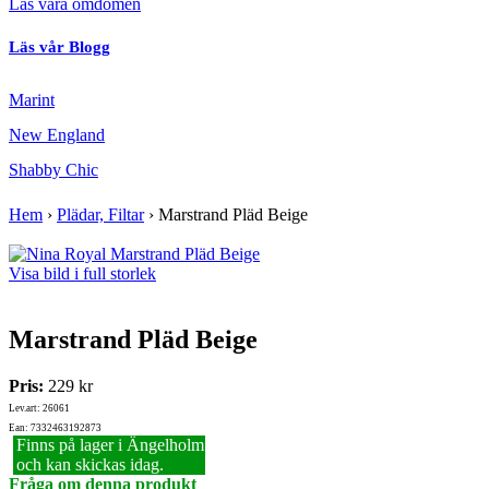
Läs våra omdömen
Läs vår Blogg
Marint
New England
Shabby Chic
Hem
›
Plädar, Filtar
›
Marstrand Pläd Beige
Visa bild i full storlek
Marstrand Pläd Beige
Pris:
229 kr
Lev.art: 26061
Ean: 7332463192873
Finns på lager i Ängelholm
och kan skickas idag.
Fråga om denna produkt