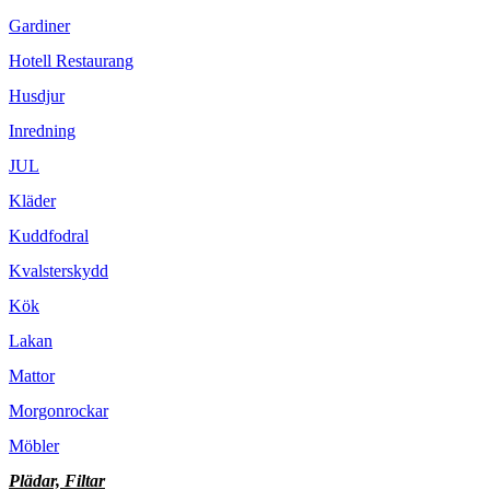
Gardiner
Hotell Restaurang
Husdjur
Inredning
JUL
Kläder
Kuddfodral
Kvalsterskydd
Kök
Lakan
Mattor
Morgonrockar
Möbler
Plädar, Filtar