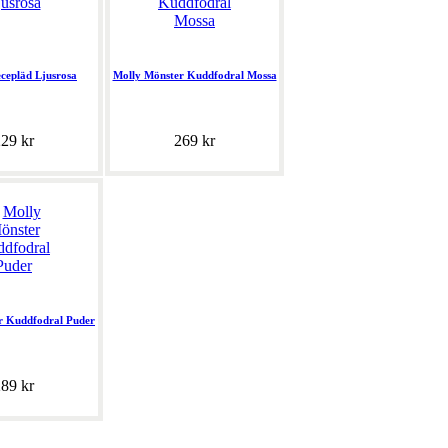
ecepläd Ljusrosa
Molly Mönster Kuddfodral Mossa
29 kr
269 kr
r Kuddfodral Puder
89 kr