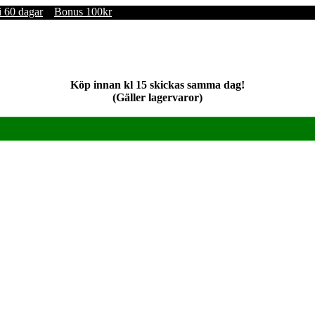
i 60 dagar
Bonus 100kr
Köp innan kl 15 skickas samma dag!
(Gäller lagervaror)