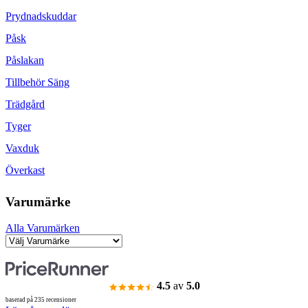
Prydnadskuddar
Påsk
Påslakan
Tillbehör Säng
Trädgård
Tyger
Vaxduk
Överkast
Varumärke
Alla Varumärken
4.5
av
5.0
baserad på 235 recensioner