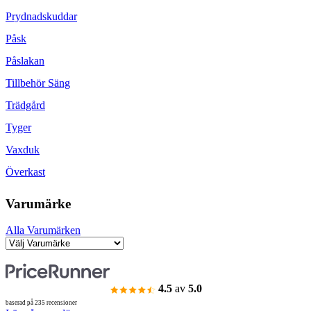
Prydnadskuddar
Påsk
Påslakan
Tillbehör Säng
Trädgård
Tyger
Vaxduk
Överkast
Varumärke
Alla Varumärken
4.5
av
5.0
baserad på 235 recensioner