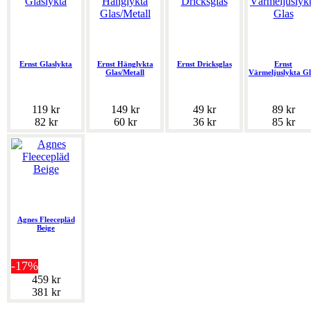
Ernst Glaslykta
Ernst Hänglykta
Ernst Dricksglas
Ernst
Glas/Metall
Värmeljuslykta Gl
119 kr
149 kr
49 kr
89 kr
82 kr
60 kr
36 kr
85 kr
Agnes Fleecepläd
Beige
-17%
459 kr
381 kr