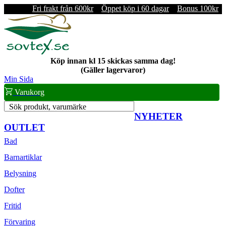
Fri frakt från 600kr
Öppet köp i 60 dagar
Bonus 100kr
Köp innan kl 15 skickas samma dag!
(Gäller lagervaror)
Min Sida
Varukorg
Sök produkt, varumärke
NYHETER
OUTLET
Bad
Barnartiklar
Belysning
Dofter
Fritid
Förvaring