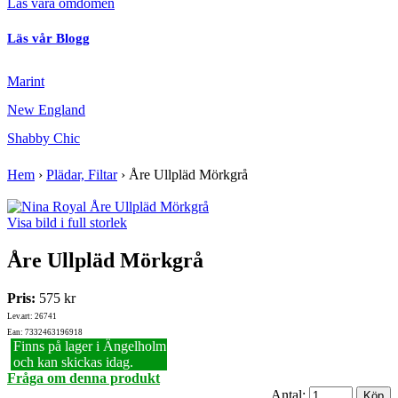
Läs våra omdömen
Läs vår Blogg
Marint
New England
Shabby Chic
Hem
›
Plädar, Filtar
›
Åre Ullpläd Mörkgrå
Visa bild i full storlek
Åre Ullpläd Mörkgrå
Pris:
575 kr
Lev.art: 26741
Ean: 7332463196918
Finns på lager i Ängelholm
och kan skickas idag.
Fråga om denna produkt
Antal: