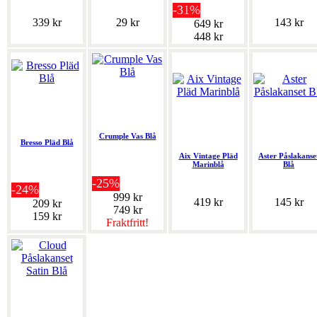
-31%
339 kr
29 kr
143 kr
649 kr
448 kr
Crumple Vas Blå
Bresso Pläd Blå
Aix Vintage Pläd
Aster Påslakanse
Marinblå
Blå
-25%
-24%
999 kr
419 kr
145 kr
209 kr
749 kr
159 kr
Fraktfritt!