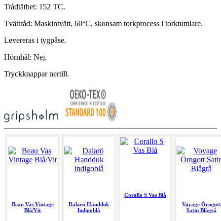
Trådtäthet: 152 TC.
Tvättråd: Maskintvätt, 60°C, skonsam torkprocess i torktumlare.
Levereras i tygpåse.
Hörnhål: Nej.
Tryckknappar nertill.
Corallo S Vas Blå
Beau Vas Vintage
Dalarö Handduk
Voyage Örngott
Blå/Vit
Indigoblå
Satin Blågrå