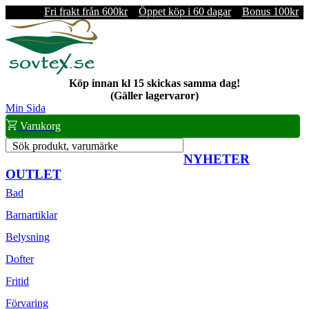
Fri frakt från 600kr
Öppet köp i 60 dagar
Bonus 100kr
Köp innan kl 15 skickas samma dag!
(Gäller lagervaror)
Min Sida
Varukorg
Sök produkt, varumärke
NYHETER
OUTLET
Bad
Barnartiklar
Belysning
Dofter
Fritid
Förvaring