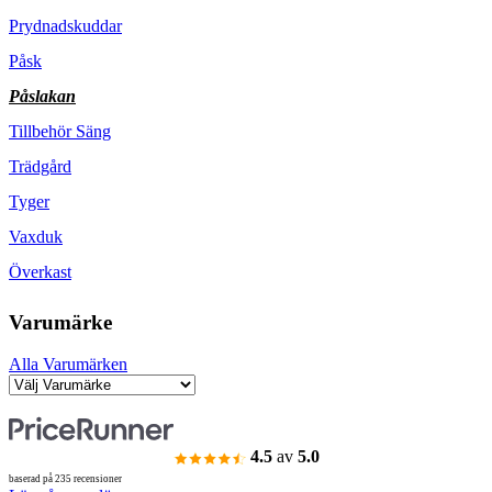
Prydnadskuddar
Påsk
Påslakan
Tillbehör Säng
Trädgård
Tyger
Vaxduk
Överkast
Varumärke
Alla Varumärken
4.5
av
5.0
baserad på 235 recensioner