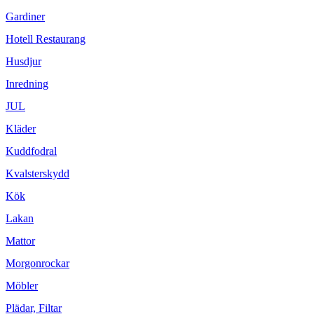
Gardiner
Hotell Restaurang
Husdjur
Inredning
JUL
Kläder
Kuddfodral
Kvalsterskydd
Kök
Lakan
Mattor
Morgonrockar
Möbler
Plädar, Filtar