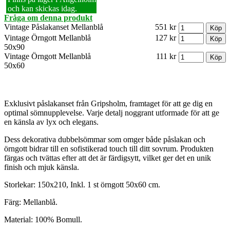
och kan skickas idag.
Fråga om denna produkt
Vintage Påslakanset Mellanblå
551 kr
Vintage Örngott Mellanblå
127 kr
50x90
Vintage Örngott Mellanblå
111 kr
50x60
Exklusivt påslakanset från Gripsholm, framtaget för att ge dig en
optimal sömnupplevelse. Varje detalj noggrant utformade för att ge
en känsla av lyx och elegans.
Dess dekorativa dubbelsömmar som omger både påslakan och
örngott bidrar till en sofistikerad touch till ditt sovrum. Produkten
färgas och tvättas efter att det är färdigsytt, vilket ger det en unik
finish och mjuk känsla.
Storlekar: 150x210, Inkl. 1 st örngott 50x60 cm.
Färg: Mellanblå.
Material: 100% Bomull.