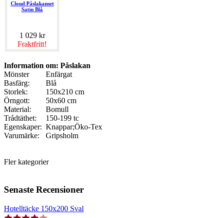
Cloud Påslakanset
Satin Blå
1 029 kr
Fraktfritt!
Information om: Påslakan
Mönster
Enfärgat
Basfärg:
Blå
Storlek:
150x210 cm
Örngott:
50x60 cm
Material:
Bomull
Trådtäthet:
150-199 tc
Egenskaper:
Knappar;Öko-Tex
Varumärke:
Gripsholm
Fler kategorier
Senaste Recensioner
Hotelltäcke 150x200 Sval