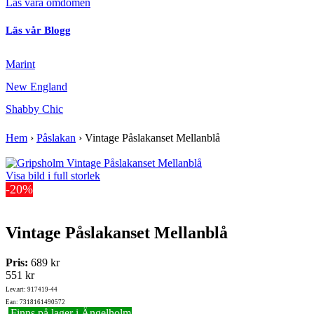
Läs våra omdömen
Läs vår Blogg
Marint
New England
Shabby Chic
Hem
›
Påslakan
›
Vintage Påslakanset Mellanblå
Visa bild i full storlek
-20%
Vintage Påslakanset Mellanblå
Pris:
689 kr
551 kr
Lev.art: 917419-44
Ean: 7318161490572
Finns på lager i Ängelholm