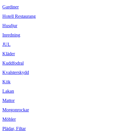
Gardiner
Hotell Restaurang
Husdjur
Inredning
JUL
Kläder
Kuddfodral
Kvalsterskydd
Kök
Lakan
Mattor
Morgonrockar
Möbler
Plädar, Filtar