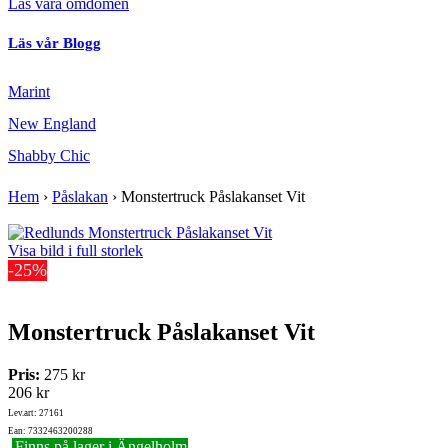
Läs våra omdömen
Läs vår Blogg
Marint
New England
Shabby Chic
Hem
›
Påslakan
›
Monstertruck Påslakanset Vit
Visa bild i full storlek
-25%
Monstertruck Påslakanset Vit
Pris:
275 kr
206 kr
Lev.art: 27161
Ean: 7332463200288
Finns på lager i Ängelholm