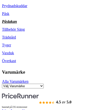
Prydnadskuddar
Påsk
Påslakan
Tillbehör Säng
Trädgård
Tyger
Vaxduk
Överkast
Varumärke
Alla Varumärken
4.5
av
5.0
baserad på 235 recensioner