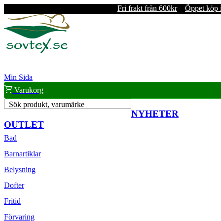
Fri frakt från 600kr
Öppet köp 
Min Sida
Varukorg
Sök produkt, varumärke
NYHETER
OUTLET
Bad
Barnartiklar
Belysning
Dofter
Fritid
Förvaring