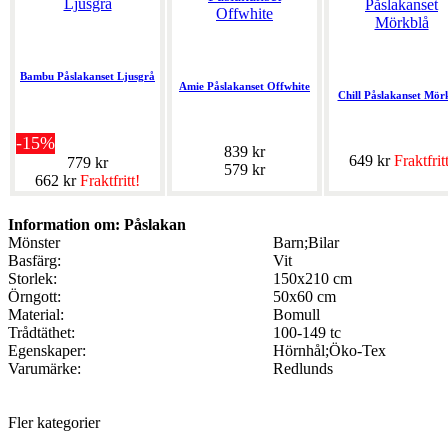
Bambu Påslakanset Ljusgrå
Amie Påslakanset Offwhite
Chill Påslakanset Mör
-15%
839 kr
649 kr
Fraktfrit
779 kr
579 kr
662 kr
Fraktfritt!
Information om: Påslakan
Mönster
Barn;Bilar
Basfärg:
Vit
Storlek:
150x210 cm
Örngott:
50x60 cm
Material:
Bomull
Trådtäthet:
100-149 tc
Egenskaper:
Hörnhål;Öko-Tex
Varumärke:
Redlunds
Fler kategorier