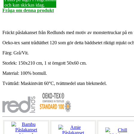
och kan skickas idag.
Fråga om denna produkt
Fräckt påslakanset från Redlunds med motiv av monstertruckar på en 
Oeko-tex samt trådtäthet 120 som gör detta bäddsetet riktigt mjukt och
Färg: Grå/Vit.
Storlek: 150x210 cm, 1 st örngott 50x60 cm.
Material: 100% bomull.
Tvättråd: Maskintvätt 60°C, tvättmedel utan blekmedel.