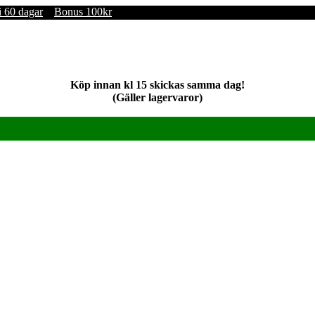
i 60 dagar
Bonus 100kr
Köp innan kl 15 skickas samma dag!
(Gäller lagervaror)