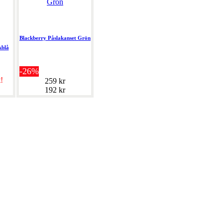
Blackberry Påslakanset Grön
kblå
-26%
t!
259 kr
192 kr