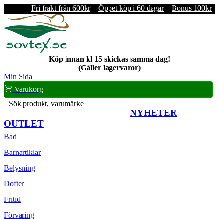
Fri frakt från 600kr
Öppet köp i 60 dagar
Bonus 100kr
Köp innan kl 15 skickas samma dag!
(Gäller lagervaror)
Min Sida
Varukorg
Sök produkt, varumärke
NYHETER
OUTLET
Bad
Barnartiklar
Belysning
Dofter
Fritid
Förvaring