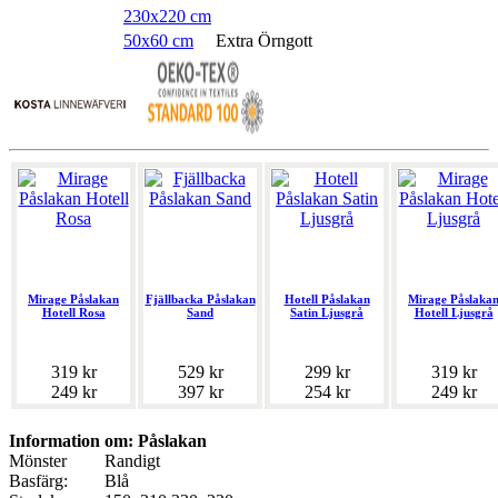
230x220 cm
50x60 cm
Extra Örngott
Mirage Påslakan
Fjällbacka Påslakan
Hotell Påslakan
Mirage Påslaka
Hotell Rosa
Sand
Satin Ljusgrå
Hotell Ljusgrå
319 kr
529 kr
299 kr
319 kr
249 kr
397 kr
254 kr
249 kr
Information om: Påslakan
Mönster
Randigt
Basfärg:
Blå