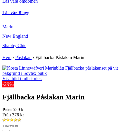
Läs våra omdömen
Läs vår Blogg
Marint
New England
Shabby Chic
Hem
›
Påslakan
›
Fjällbacka Påslakan Marin
Visa bild i full storlek
-29%
Fjällbacka Påslakan Marin
Pris:
529 kr
Från
376 kr
4 Recensioner