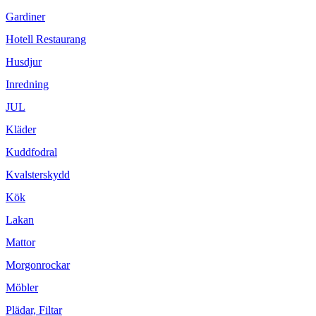
Gardiner
Hotell Restaurang
Husdjur
Inredning
JUL
Kläder
Kuddfodral
Kvalsterskydd
Kök
Lakan
Mattor
Morgonrockar
Möbler
Plädar, Filtar