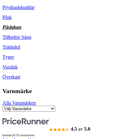
Prydnadskuddar
Påsk
Påslakan
Tillbehör Säng
Trädgård
Tyger
Vaxduk
Överkast
Varumärke
Alla Varumärken
4.5
av
5.0
baserad på 235 recensioner