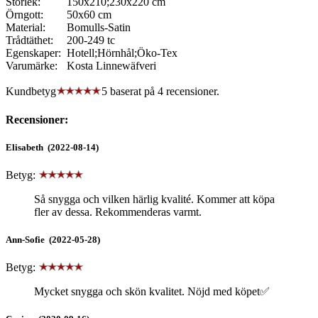
Storlek:
150x210;230x220 cm
Örngott:
50x60 cm
Material:
Bomulls-Satin
Trådtäthet:
200-249 tc
Egenskaper:
Hotell;Hörnhål;Öko-Tex
Varumärke:
Kosta Linnewäfveri
Kundbetyg
5 baserat på
4
recensioner.
Recensioner:
Elisabeth (2022-08-14)
Betyg:
Så snygga och vilken härlig kvalité. Kommer att köpa
fler av dessa. Rekommenderas varmt.
Ann-Sofie (2022-05-28)
Betyg:
Mycket snygga och skön kvalitet. Nöjd med köpet✅