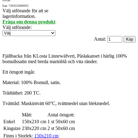
Lev.art:
Ean: 7393533090932
Välj utförande för att se
lagerinformation.
Fråga om denna produkt
Välj utförande
:
Antal:
Fjällbacka från KLosta Linnewäfveri, Påslakanset i härlig 100%
bomullssatin med breda marinblå och vita ränder.
Ett örngott ingår.
Material: 100% Bomull, satin.
Trådtäthet: 200 TC.
Tvättråd: Maskintvätt 60°C, tvättmedel utan blekmedel.
Mått:
Antal örngott:
Enkel
150x210 cm
1 st 50x60 cm
Kingsize
230x220 cm
2 st 50x60 cm
Finns i Storlek:
150x210 cm