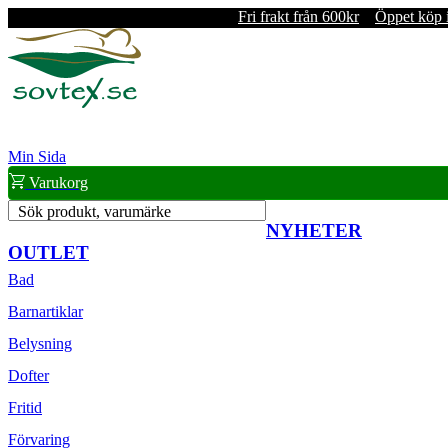
Fri frakt från 600kr
Öppet köp 
Min Sida
Varukorg
Sök produkt, varumärke
NYHETER
OUTLET
Bad
Barnartiklar
Belysning
Dofter
Fritid
Förvaring