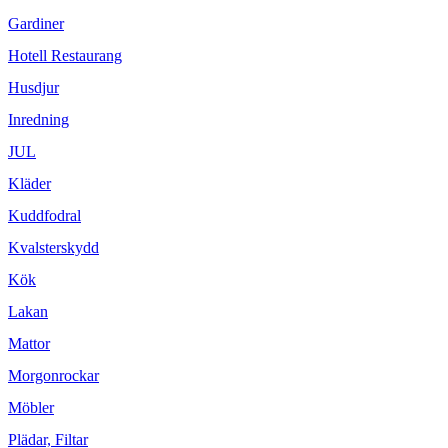
Gardiner
Hotell Restaurang
Husdjur
Inredning
JUL
Kläder
Kuddfodral
Kvalsterskydd
Kök
Lakan
Mattor
Morgonrockar
Möbler
Plädar, Filtar