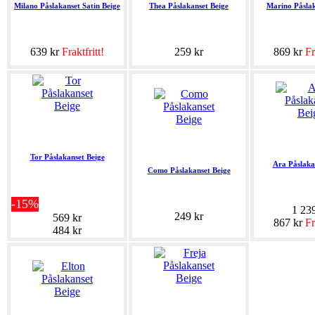
Milano Påslakanset Satin Beige
Thea Påslakanset Beige
Marino Påslak
639 kr
Fraktfritt!
259 kr
869 kr
Fr
Tor Påslakanset Beige
Ara Påslaka
Como Påslakanset Beige
-15%
1 23
249 kr
569 kr
867 kr
Fr
484 kr