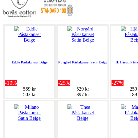
Eddie Påslakanset Beige
Norgård Påslakanset Satin Beige
Hjärtrud Påsla
-10%
-25%
-27%
559 kr
529 kr
259
503 kr
397 kr
189