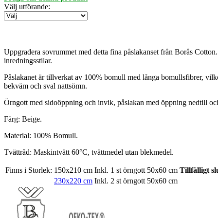
Välj utförande
:
Uppgradera sovrummet med detta fina påslakanset från Borås Cotton. Ett 
inredningsstilar.
Påslakanet är tillverkat av 100% bomull med långa bomullsfibrer, vilke
bekväm och sval nattsömn.
Örngott med sidoöppning och invik, påslakan med öppning nedtill oc
Färg: Beige.
Material: 100% Bomull.
Tvättråd: Maskintvätt 60°C, tvättmedel utan blekmedel.
Finns i Storlek:
150x210 cm
Inkl. 1 st örngott 50x60 cm
Tillfälligt sl
230x220 cm
Inkl. 2 st örngott 50x60 cm