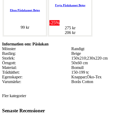
Freja Påslakanset Beige
Elton Påslakanset Beige
-25%
99 kr
275 kr
206 kr
Information om: Påslakan
Mönster
Randigt
Basfärg:
Beige
Storlek:
150x210;230x220 cm
Örngott:
50x60 cm
Material:
Bomull
Trådtäthet:
150-199 tc
Egenskaper:
Knappar;Öko-Tex
Varumärke:
Borås Cotton
Fler kategorier
Senaste Recensioner