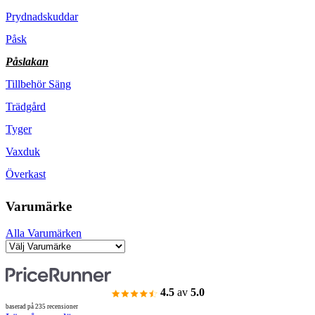
Prydnadskuddar
Påsk
Påslakan
Tillbehör Säng
Trädgård
Tyger
Vaxduk
Överkast
Varumärke
Alla Varumärken
4.5
av
5.0
baserad på 235 recensioner