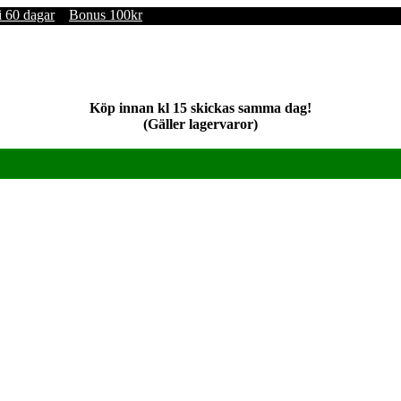
i 60 dagar
Bonus 100kr
Köp innan kl 15 skickas samma dag!
(Gäller lagervaror)