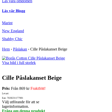
Läs våra omdömen
Läs vår Blogg
Marint
New England
Shabby Chic
Hem
›
Påslakan
›
Cille Påslakanset Beige
Visa bild i full storlek
Cille Påslakanset Beige
Pris:
Från
869 kr
Fraktfritt!
Lev.art:
Ean: 7028231177981
Välj utförande för att se
lagerinformation.
Fråga om denna produkt