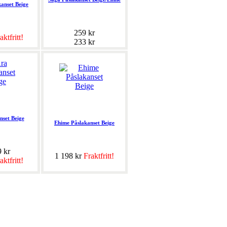
anset Beige
259 kr
aktfritt!
233 kr
nset Beige
Ehime Påslakanset Beige
9 kr
1 198 kr
Fraktfritt!
aktfritt!