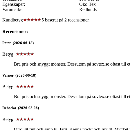
Egenskaper:
Öko-Tex
Varumärke:
Redlunds
Kundbetyg
5 baserat på
2
recensioner.
Recensioner:
Peter (2026-06-18)
Betyg:
Bra pris och snyggt mönster. Dessutom på sovtex.se oftast till e
Verner (2026-06-18)
Betyg:
Bra pris och snyggt mönster. Dessutom på sovtex.se oftast till e
Rebecka (2026-03-06)
Betyg:
Otroligt fint och sann till färg. Känns tjockt och lyxigt. Mycket 