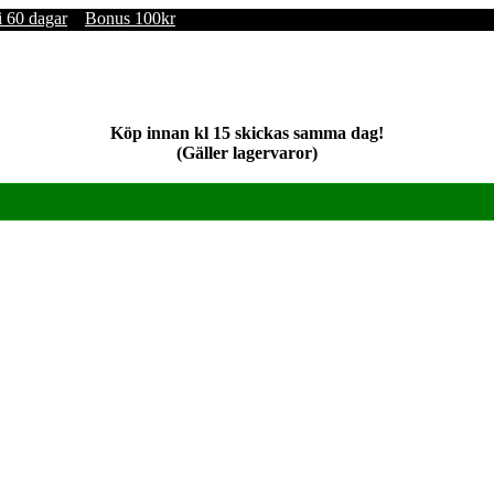
i 60 dagar
Bonus 100kr
Köp innan kl 15 skickas samma dag!
(Gäller lagervaror)