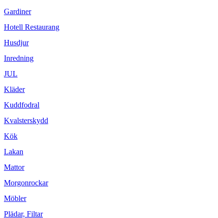
Gardiner
Hotell Restaurang
Husdjur
Inredning
JUL
Kläder
Kuddfodral
Kvalsterskydd
Kök
Lakan
Mattor
Morgonrockar
Möbler
Plädar, Filtar