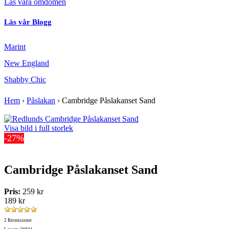
Läs våra omdömen
Läs vår Blogg
Marint
New England
Shabby Chic
Hem
›
Påslakan
›
Cambridge Påslakanset Sand
Visa bild i full storlek
-27%
Cambridge Påslakanset Sand
Pris:
259 kr
189 kr
2 Recensioner