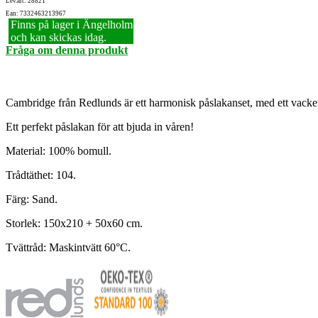
Lev.art: 28821
Ean: 7332463213967
Finns på lager i Ängelholm
och kan skickas idag.
Fråga om denna produkt
Cambridge från Redlunds är ett harmonisk påslakanset, med ett vacke
Ett perfekt påslakan för att bjuda in våren!
Material: 100% bomull.
Trådtäthet: 104.
Färg: Sand.
Storlek: 150x210 + 50x60 cm.
Tvättråd: Maskintvätt 60°C.