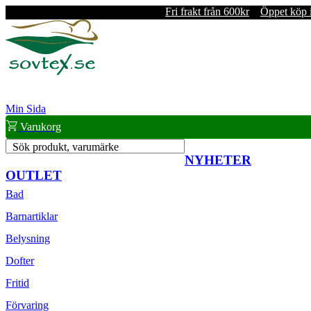
Fri frakt från 600kr
Öppet köp 
Min Sida
Varukorg
Sök produkt, varumärke
NYHETER
OUTLET
Bad
Barnartiklar
Belysning
Dofter
Fritid
Förvaring