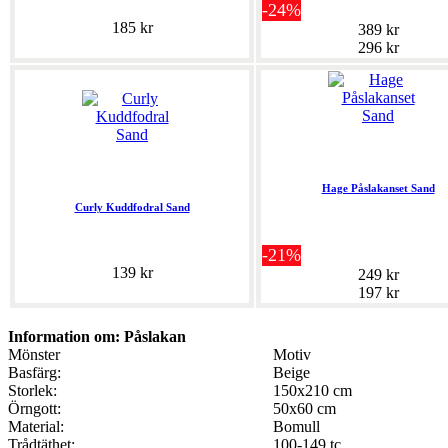
-24%
185 kr
389 kr
296 kr
Hage Påslakanset Sand
Curly Kuddfodral Sand
-21%
139 kr
249 kr
197 kr
Information om: Påslakan
Mönster
Motiv
Basfärg:
Beige
Storlek:
150x210 cm
Örngott:
50x60 cm
Material:
Bomull
Trådtäthet:
100-149 tc