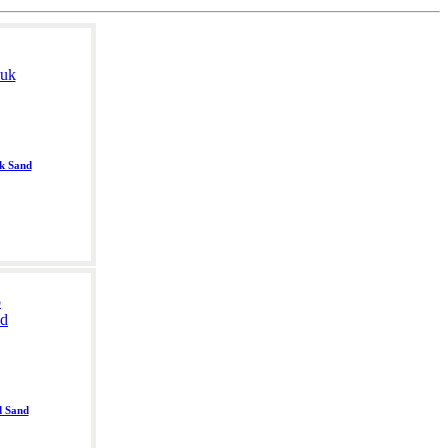
uk Sand
d Sand