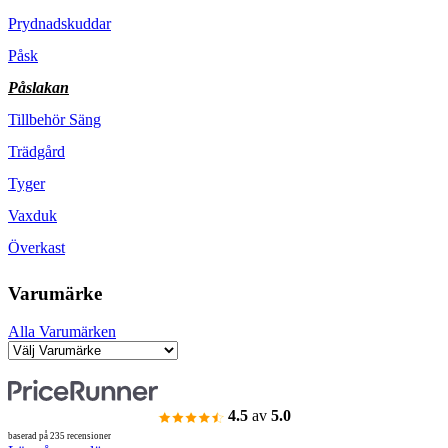
Prydnadskuddar
Påsk
Påslakan
Tillbehör Säng
Trädgård
Tyger
Vaxduk
Överkast
Varumärke
Alla Varumärken
4.5
av
5.0
baserad på 235 recensioner