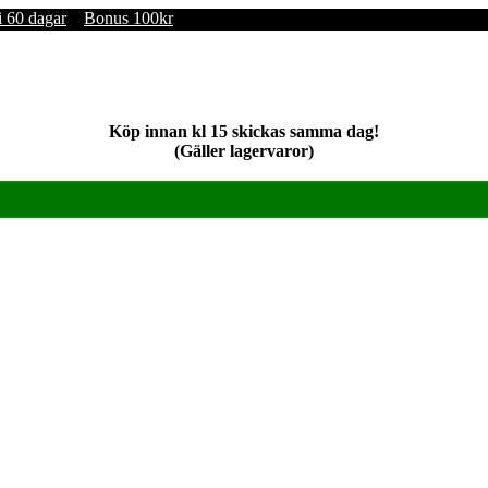
i 60 dagar
Bonus 100kr
Köp innan kl 15 skickas samma dag!
(Gäller lagervaror)