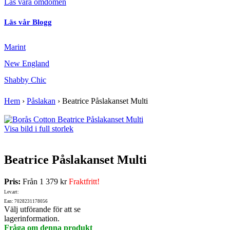
Läs våra omdömen
Läs vår Blogg
Marint
New England
Shabby Chic
Hem
›
Påslakan
›
Beatrice Påslakanset Multi
Visa bild i full storlek
Beatrice Påslakanset Multi
Pris:
Från
1 379 kr
Fraktfritt!
Lev.art:
Ean: 7028231178056
Välj utförande för att se
lagerinformation.
Fråga om denna produkt