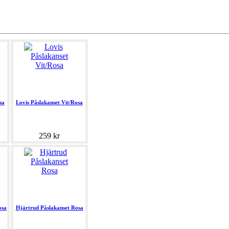
sa
Lovis Påslakanset Vit/Rosa
259 kr
osa
Hjärtrud Påslakanset Rosa