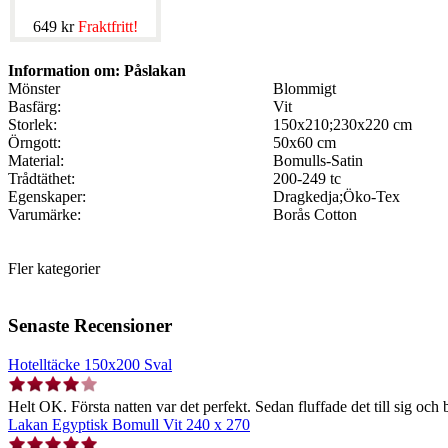
649 kr
Fraktfritt!
Information om: Påslakan
Mönster
Blommigt
Basfärg:
Vit
Storlek:
150x210;230x220 cm
Örngott:
50x60 cm
Material:
Bomulls-Satin
Trådtäthet:
200-249 tc
Egenskaper:
Dragkedja;Öko-Tex
Varumärke:
Borås Cotton
Fler kategorier
Senaste Recensioner
Hotelltäcke 150x200 Sval
Helt OK. Första natten var det perfekt. Sedan fluffade det till sig och b
Lakan Egyptisk Bomull Vit 240 x 270