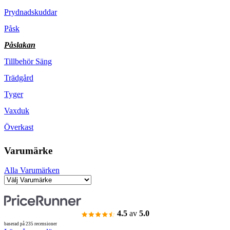
Prydnadskuddar
Påsk
Påslakan
Tillbehör Säng
Trädgård
Tyger
Vaxduk
Överkast
Varumärke
Alla Varumärken
4.5
av
5.0
baserad på 235 recensioner