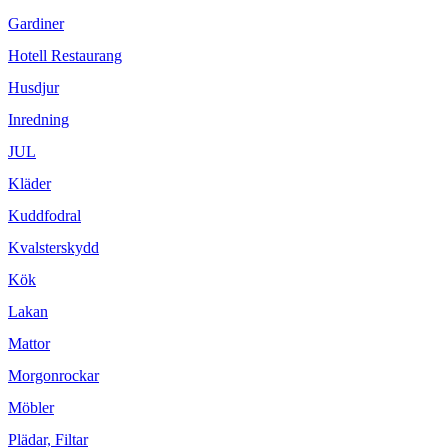
Gardiner
Hotell Restaurang
Husdjur
Inredning
JUL
Kläder
Kuddfodral
Kvalsterskydd
Kök
Lakan
Mattor
Morgonrockar
Möbler
Plädar, Filtar