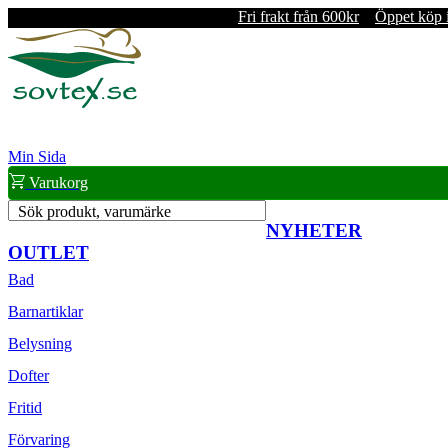
Fri frakt från 600kr
Öppet köp 
Min Sida
Varukorg
Sök produkt, varumärke
NYHETER
OUTLET
Bad
Barnartiklar
Belysning
Dofter
Fritid
Förvaring